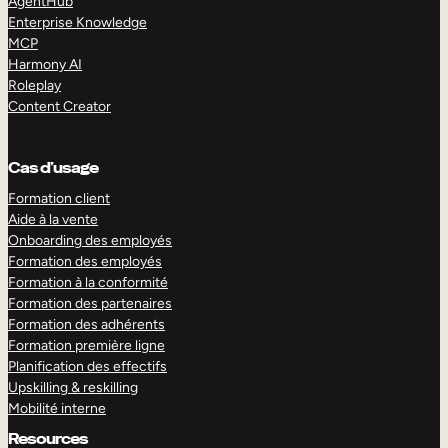
AgentHub
Enterprise Knowledge
MCP
Harmony AI
Roleplay
Content Creator
Cas d’usage
Formation client
Aide à la vente
Onboarding des employés
Formation des employés
Formation à la conformité
Formation des partenaires
Formation des adhérents
Formation première ligne
Planification des effectifs
Upskilling & reskilling
Mobilité interne
Resources