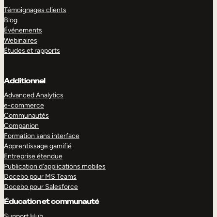
Témoignages clients
Blog
Événements
Webinaires
Études et rapports
Additionnel
Advanced Analytics
e-commerce
Communautés
Companion
Formation sans interface
Apprentissage gamifié
Entreprise étendue
Publication d’applications mobiles
Docebo pour MS Teams
Docebo pour Salesforce
Éducation et communauté
Support Hub