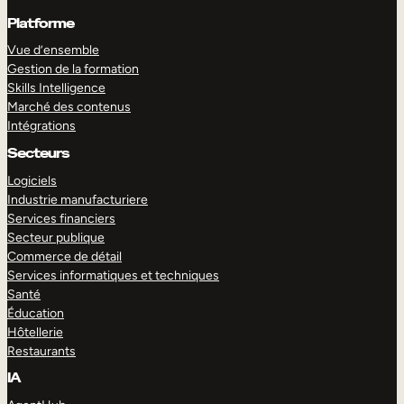
Platforme
Vue d’ensemble
Gestion de la formation
Skills Intelligence
Marché des contenus
Intégrations
Secteurs
Logiciels
Industrie manufacturiere
Services financiers
Secteur publique
Commerce de détail
Services informatiques et techniques
Santé
Éducation
Hôtellerie
Restaurants
IA