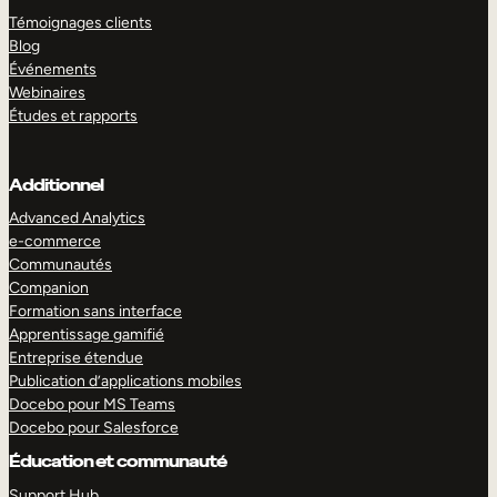
Témoignages clients
Blog
Événements
Webinaires
Études et rapports
Additionnel
Advanced Analytics
e-commerce
Communautés
Companion
Formation sans interface
Apprentissage gamifié
Entreprise étendue
Publication d’applications mobiles
Docebo pour MS Teams
Docebo pour Salesforce
Éducation et communauté
Support Hub