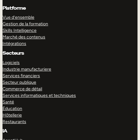
Platforme
Vue d’ensemble
Gestion de la formation
Skills Intelligence
Marché des contenus
Intégrations
Secteurs
Logiciels
Industrie manufacturiere
Services financiers
Secteur publique
Commerce de détail
Services informatiques et techniques
Santé
Éducation
Hôtellerie
Restaurants
IA