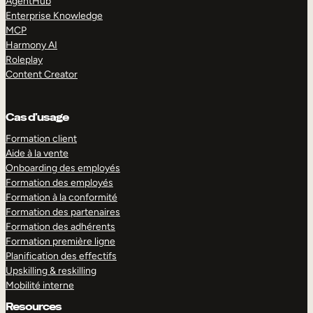
AgentHub
Enterprise Knowledge
MCP
Harmony AI
Roleplay
Content Creator
Cas d’usage
Formation client
Aide à la vente
Onboarding des employés
Formation des employés
Formation à la conformité
Formation des partenaires
Formation des adhérents
Formation première ligne
Planification des effectifs
Upskilling & reskilling
Mobilité interne
Resources