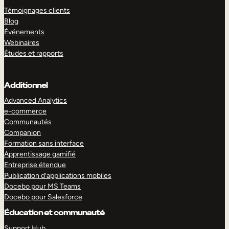
Témoignages clients
Blog
Événements
Webinaires
Études et rapports
Additionnel
Advanced Analytics
e-commerce
Communautés
Companion
Formation sans interface
Apprentissage gamifié
Entreprise étendue
Publication d’applications mobiles
Docebo pour MS Teams
Docebo pour Salesforce
Éducation et communauté
Support Hub