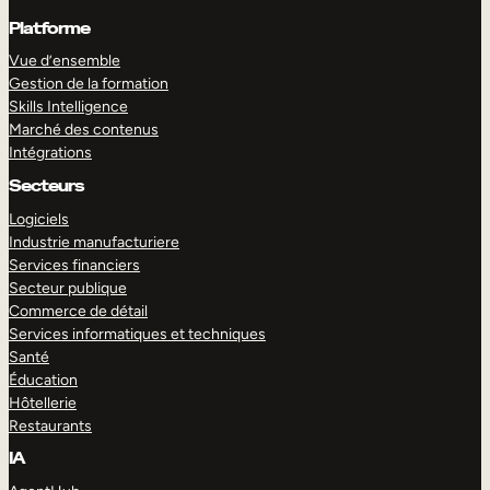
Platforme
Vue d’ensemble
Gestion de la formation
Skills Intelligence
Marché des contenus
Intégrations
Secteurs
Logiciels
Industrie manufacturiere
Services financiers
Secteur publique
Commerce de détail
Services informatiques et techniques
Santé
Éducation
Hôtellerie
Restaurants
IA