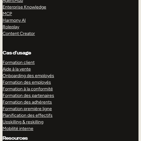
AgentHub
Enterprise Knowledge
MCP
Harmony AI
Roleplay
Content Creator
Cas d’usage
Formation client
Aide à la vente
Onboarding des employés
Formation des employés
Formation à la conformité
Formation des partenaires
Formation des adhérents
Formation première ligne
Planification des effectifs
Upskilling & reskilling
Mobilité interne
Resources