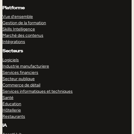
Platforme
Vue d’ensemble
Gestion de la formation
Skills Intelligence
Marché des contenus
Intégrations
Secteurs
Logiciels
Industrie manufacturiere
Services financiers
Secteur publique
Commerce de détail
Services informatiques et techniques
Santé
Éducation
Hôtellerie
Restaurants
IA