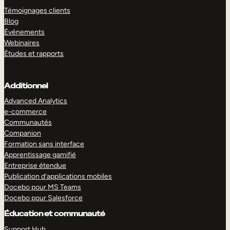
Témoignages clients
Blog
Événements
Webinaires
Études et rapports
Additionnel
Advanced Analytics
e-commerce
Communautés
Companion
Formation sans interface
Apprentissage gamifié
Entreprise étendue
Publication d’applications mobiles
Docebo pour MS Teams
Docebo pour Salesforce
Éducation et communauté
Support Hub