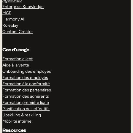
AgentHub
Enterprise Knowledge
MCP
Harmony AI
Roleplay
Content Creator
Cas d’usage
Formation client
Aide à la vente
Onboarding des employés
Formation des employés
Formation à la conformité
Formation des partenaires
Formation des adhérents
Formation première ligne
Planification des effectifs
Upskilling & reskilling
Mobilité interne
Resources