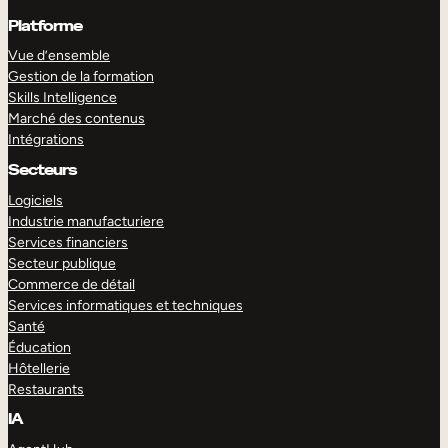
Platforme
Vue d’ensemble
Gestion de la formation
Skills Intelligence
Marché des contenus
Intégrations
Secteurs
Logiciels
Industrie manufacturiere
Services financiers
Secteur publique
Commerce de détail
Services informatiques et techniques
Santé
Éducation
Hôtellerie
Restaurants
IA