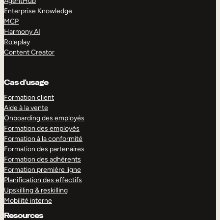
AgentHub
Enterprise Knowledge
MCP
Harmony AI
Roleplay
Content Creator
Cas d’usage
Formation client
Aide à la vente
Onboarding des employés
Formation des employés
Formation à la conformité
Formation des partenaires
Formation des adhérents
Formation première ligne
Planification des effectifs
Upskilling & reskilling
Mobilité interne
Resources