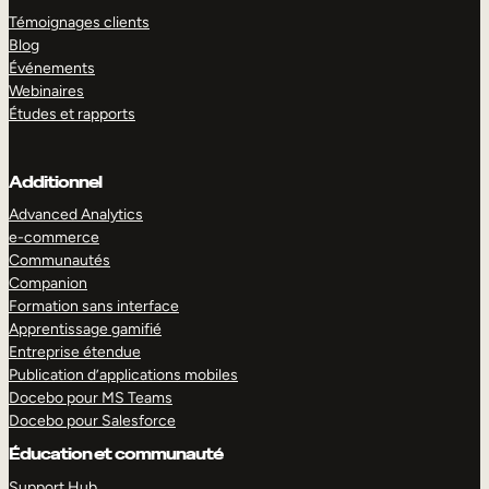
Témoignages clients
Blog
Événements
Webinaires
Études et rapports
Additionnel
Advanced Analytics
e-commerce
Communautés
Companion
Formation sans interface
Apprentissage gamifié
Entreprise étendue
Publication d’applications mobiles
Docebo pour MS Teams
Docebo pour Salesforce
Éducation et communauté
Support Hub