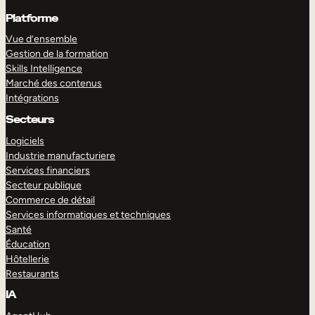
Platforme
Vue d’ensemble
Gestion de la formation
Skills Intelligence
Marché des contenus
Intégrations
Secteurs
Logiciels
Industrie manufacturiere
Services financiers
Secteur publique
Commerce de détail
Services informatiques et techniques
Santé
Éducation
Hôtellerie
Restaurants
IA