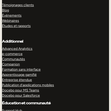
Témoignages clients
Blog
Événements
Webinaires
Études et rapports
Additionnel
Advanced Analytics
e-commerce
Communautés
Companion
Formation sans interface
Apprentissage gamifié
Entreprise étendue
Publication d’applications mobiles
Docebo pour MS Teams
Docebo pour Salesforce
Éducation et communauté
Support Hub