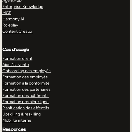
AgentHub
Enterprise Knowledge
MCP
Harmony AI
Roleplay
Content Creator
Cas d’usage
Formation client
Aide à la vente
Onboarding des employés
Formation des employés
Formation à la conformité
Formation des partenaires
Formation des adhérents
Formation première ligne
Planification des effectifs
Upskilling & reskilling
Mobilité interne
Resources