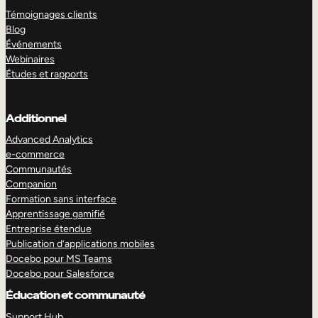
Témoignages clients
Blog
Événements
Webinaires
Études et rapports
Additionnel
Advanced Analytics
e-commerce
Communautés
Companion
Formation sans interface
Apprentissage gamifié
Entreprise étendue
Publication d’applications mobiles
Docebo pour MS Teams
Docebo pour Salesforce
Éducation et communauté
Support Hub