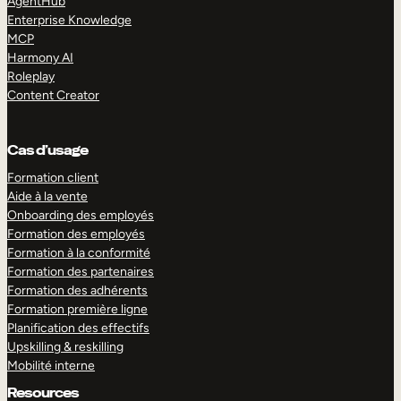
AgentHub
Enterprise Knowledge
MCP
Harmony AI
Roleplay
Content Creator
Cas d’usage
Formation client
Aide à la vente
Onboarding des employés
Formation des employés
Formation à la conformité
Formation des partenaires
Formation des adhérents
Formation première ligne
Planification des effectifs
Upskilling & reskilling
Mobilité interne
Resources