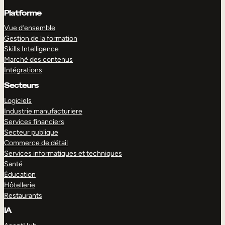
Platforme
Vue d’ensemble
Gestion de la formation
Skills Intelligence
Marché des contenus
Intégrations
Secteurs
Logiciels
Industrie manufacturiere
Services financiers
Secteur publique
Commerce de détail
Services informatiques et techniques
Santé
Éducation
Hôtellerie
Restaurants
IA