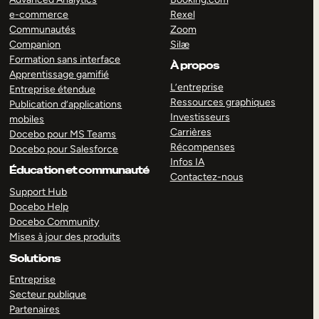
e-commerce
Rexel
Communautés
Zoom
Companion
Silæ
Formation sans interface
À propos
Apprentissage gamifié
L’entreprise
Entreprise étendue
Ressources graphiques
Publication d’applications
Investisseurs
mobiles
Carrières
Docebo pour MS Teams
Récompenses
Docebo pour Salesforce
Infos IA
Éducation et communauté
Contactez-nous
Support Hub
Docebo Help
Docebo Community
Mises à jour des produits
Solutions
Entreprise
Secteur publique
Partenaires