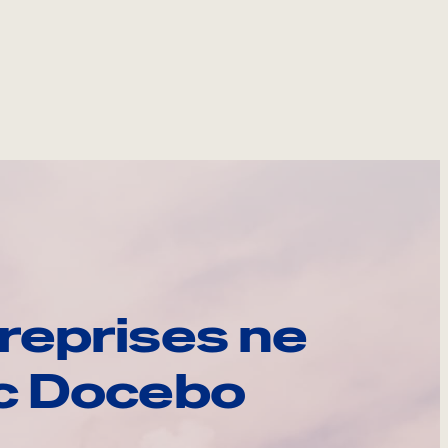
reprises ne
ec Docebo