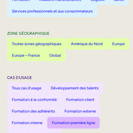
Services professionnels et aux consommateurs
ZONE GÉOGRAPHIQUE
Toutes zones géographiques
Amérique du Nord
Europe
Europe – France
Global
CAS D’USAGE
Tous cas d'usage
Développement des talents
Formation à la conformité
Formation client
Formation des adhérents
Formation externe
Formation interne
Formation première ligne