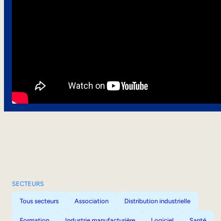
SECTEURS
Tous secteurs
Association
Distribution industrielle
Formation
Industrie manufacturière
Logiciel
Santé