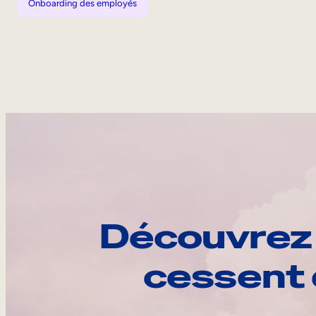
Onboarding des employés
Découvrez 
cessent 