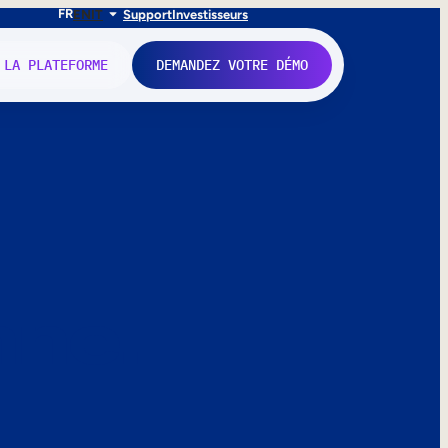
FR
EN
IT
Support
Investisseurs
 LA PLATEFORME
DEMANDEZ VOTRE DÉMO
nne.