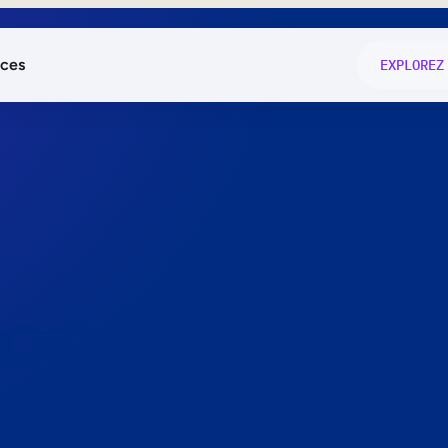
ces
EXPLOREZ
és
on fonctio
té
e
 preuve.