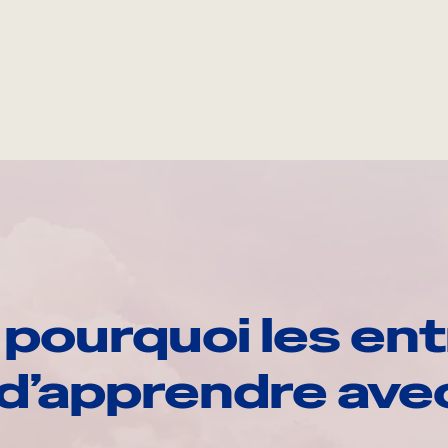
pourquoi les ent
d’apprendre av