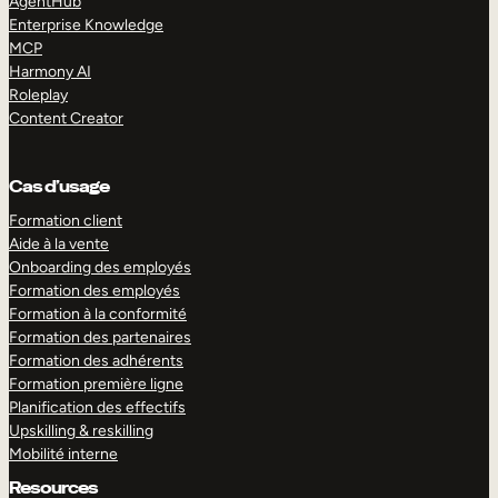
AgentHub
Enterprise Knowledge
MCP
Harmony AI
Roleplay
Content Creator
Cas d’usage
Formation client
Aide à la vente
Onboarding des employés
Formation des employés
Formation à la conformité
Formation des partenaires
Formation des adhérents
Formation première ligne
Planification des effectifs
Upskilling & reskilling
Mobilité interne
Resources