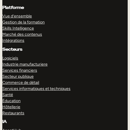
Platforme
Vue d’ensemble
Gestion de la formation
Skills Intelligence
Marché des contenus
Intégrations
Secteurs
Logiciels
Industrie manufacturiere
Services financiers
Secteur publique
Commerce de détail
Services informatiques et techniques
Santé
Éducation
Hôtellerie
Restaurants
IA