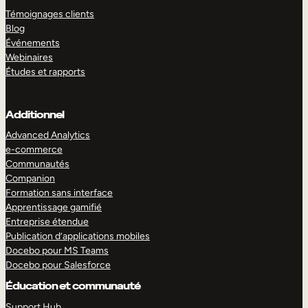
Témoignages clients
Blog
Événements
Webinaires
Études et rapports
Additionnel
Advanced Analytics
e-commerce
Communautés
Companion
Formation sans interface
Apprentissage gamifié
Entreprise étendue
Publication d’applications mobiles
Docebo pour MS Teams
Docebo pour Salesforce
Éducation et communauté
Support Hub