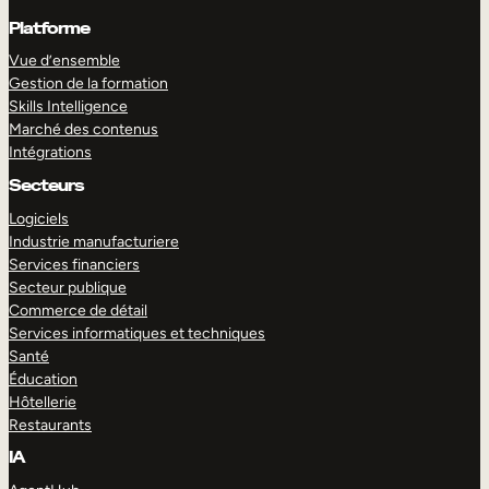
Platforme
Vue d’ensemble
Gestion de la formation
Skills Intelligence
Marché des contenus
Intégrations
Secteurs
Logiciels
Industrie manufacturiere
Services financiers
Secteur publique
Commerce de détail
Services informatiques et techniques
Santé
Éducation
Hôtellerie
Restaurants
IA