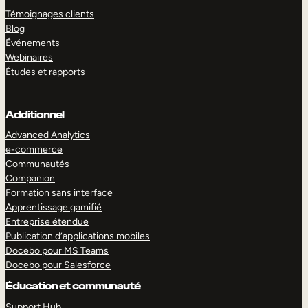
Témoignages clients
Blog
Événements
Webinaires
Études et rapports
Additionnel
Advanced Analytics
e-commerce
Communautés
Companion
Formation sans interface
Apprentissage gamifié
Entreprise étendue
Publication d’applications mobiles
Docebo pour MS Teams
Docebo pour Salesforce
Éducation et communauté
Support Hub