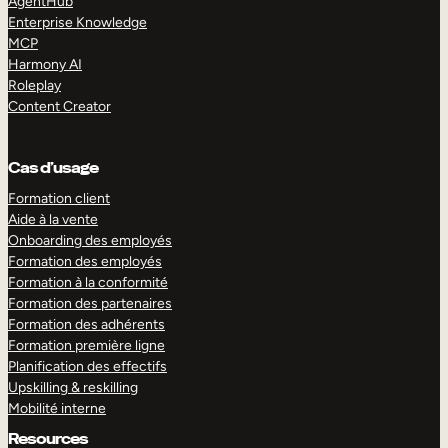
AgentHub
Enterprise Knowledge
MCP
Harmony AI
Roleplay
Content Creator
Cas d’usage
Formation client
Aide à la vente
Onboarding des employés
Formation des employés
Formation à la conformité
Formation des partenaires
Formation des adhérents
Formation première ligne
Planification des effectifs
Upskilling & reskilling
Mobilité interne
Resources