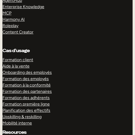
AgentHub
Enterprise Knowledge
MCP
Harmony AI
Roleplay
Content Creator
Cas d’usage
Formation client
Aide à la vente
Onboarding des employés
Formation des employés
Formation à la conformité
Formation des partenaires
Formation des adhérents
Formation première ligne
Planification des effectifs
Upskilling & reskilling
Mobilité interne
Resources