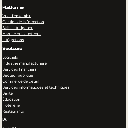
Platforme
Vue d’ensemble
Gestion de la formation
Skills Intelligence
Marché des contenus
Intégrations
Secteurs
Logiciels
Industrie manufacturiere
Services financiers
Secteur publique
Commerce de détail
Services informatiques et techniques
Santé
Éducation
Hôtellerie
Restaurants
IA