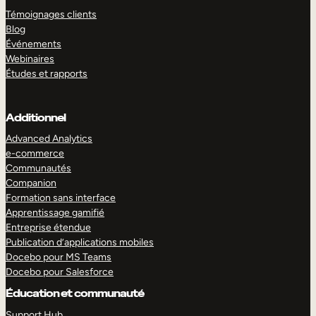
Témoignages clients
Blog
Événements
Webinaires
Études et rapports
Additionnel
Advanced Analytics
e-commerce
Communautés
Companion
Formation sans interface
Apprentissage gamifié
Entreprise étendue
Publication d’applications mobiles
Docebo pour MS Teams
Docebo pour Salesforce
Éducation et communauté
Support Hub