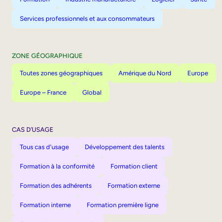
Services professionnels et aux consommateurs
ZONE GÉOGRAPHIQUE
Toutes zones géographiques
Amérique du Nord
Europe
Europe – France
Global
CAS D’USAGE
Tous cas d'usage
Développement des talents
Formation à la conformité
Formation client
Formation des adhérents
Formation externe
Formation interne
Formation première ligne