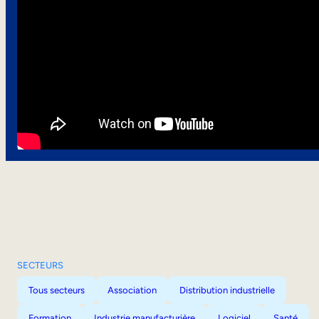
SECTEURS
Tous secteurs
Association
Distribution industrielle
Formation
Industrie manufacturière
Logiciel
Santé