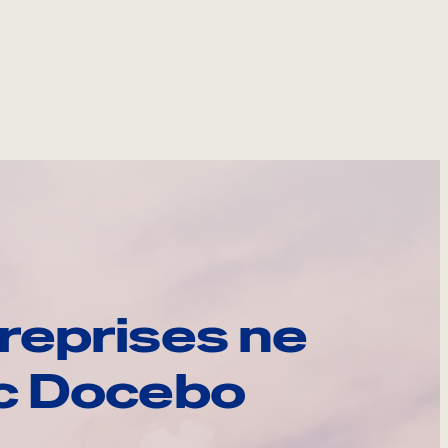
reprises ne
ec Docebo