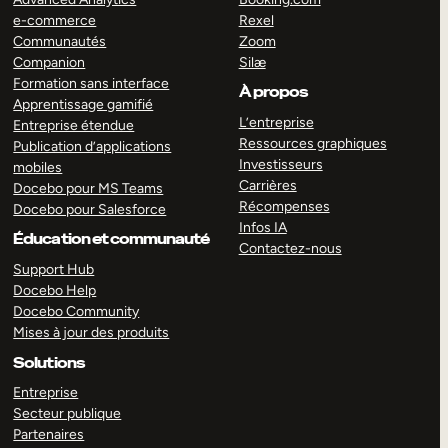
e-commerce
Rexel
Communautés
Zoom
Companion
Silæ
Formation sans interface
À propos
Apprentissage gamifié
L’entreprise
Entreprise étendue
Ressources graphiques
Publication d’applications
Investisseurs
mobiles
Carrières
Docebo pour MS Teams
Récompenses
Docebo pour Salesforce
Infos IA
Éducation et communauté
Contactez-nous
Support Hub
Docebo Help
Docebo Community
Mises à jour des produits
Solutions
Entreprise
Secteur publique
Partenaires