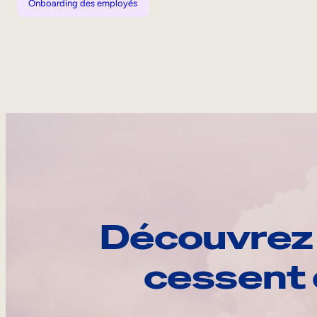
Onboarding des employés
Découvrez 
cessent 