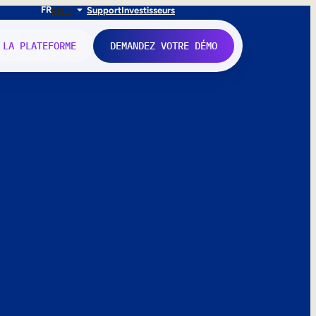
FR
EN
IT
Support
Investisseurs
 LA PLATEFORME
DEMANDEZ VOTRE DÉMO
nne.