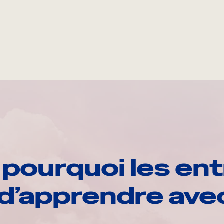
pourquoi les ent
d’apprendre av