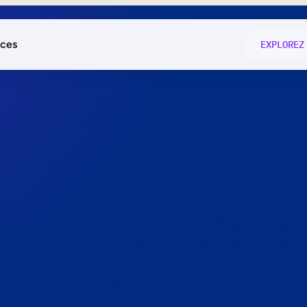
ces
EXPLOREZ
és
on fonctio
té
e
 preuve.