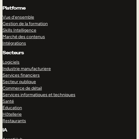
Platforme
Vue d’ensemble
Gestion de la formation
Skills Intelligence
Marché des contenus
Intégrations
Secteurs
Logiciels
Industrie manufacturiere
Services financiers
Secteur publique
Commerce de détail
Services informatiques et techniques
Santé
Éducation
Hôtellerie
Restaurants
IA