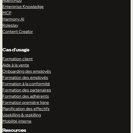
AgentHub
Enterprise Knowledge
MCP
Harmony AI
Roleplay
Content Creator
Cas d’usage
Formation client
Aide à la vente
Onboarding des employés
Formation des employés
Formation à la conformité
Formation des partenaires
Formation des adhérents
Formation première ligne
Planification des effectifs
Upskilling & reskilling
Mobilité interne
Resources