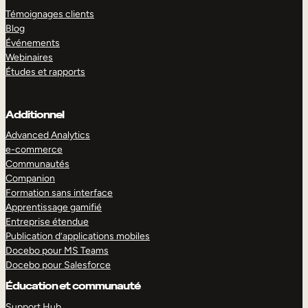
Témoignages clients
Blog
Événements
Webinaires
Études et rapports
Additionnel
Advanced Analytics
e-commerce
Communautés
Companion
Formation sans interface
Apprentissage gamifié
Entreprise étendue
Publication d’applications mobiles
Docebo pour MS Teams
Docebo pour Salesforce
Éducation et communauté
Support Hub