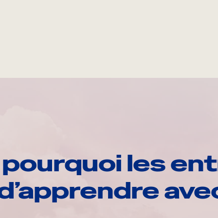
pourquoi les ent
d’apprendre av