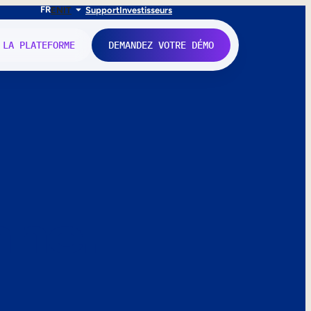
FR
EN
IT
Support
Investisseurs
 LA PLATEFORME
DEMANDEZ VOTRE DÉMO
nne.