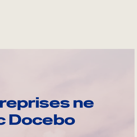
reprises ne
ec Docebo