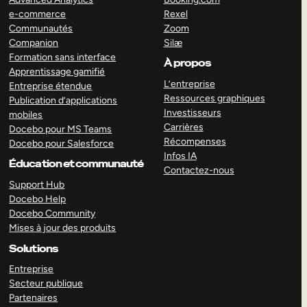
e-commerce
Rexel
Communautés
Zoom
Companion
Silæ
Formation sans interface
À propos
Apprentissage gamifié
L’entreprise
Entreprise étendue
Ressources graphiques
Publication d’applications
Investisseurs
mobiles
Carrières
Docebo pour MS Teams
Récompenses
Docebo pour Salesforce
Infos IA
Éducation et communauté
Contactez-nous
Support Hub
Docebo Help
Docebo Community
Mises à jour des produits
Solutions
Entreprise
Secteur publique
Partenaires