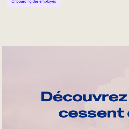
Onboarding des employés
Découvrez 
cessent 