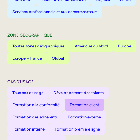
Services professionnels et aux consommateurs
ZONE GÉOGRAPHIQUE
Toutes zones géographiques
Amérique du Nord
Europe
Europe – France
Global
CAS D’USAGE
Tous cas d'usage
Développement des talents
Formation à la conformité
Formation client
Formation des adhérents
Formation externe
Formation interne
Formation première ligne