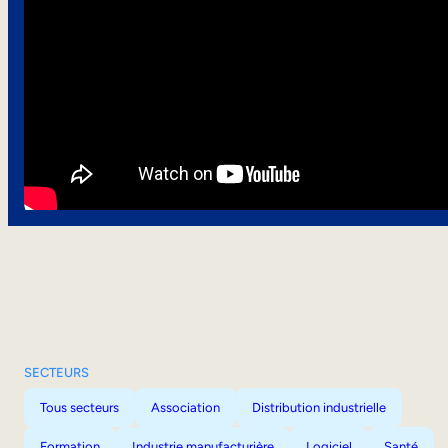
SECTEURS
Tous secteurs
Association
Distribution industrielle
Formation
Industrie manufacturière
Logiciel
Santé