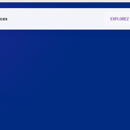
ces
EXPLOREZ
és
on fonctio
té
e
 preuve.