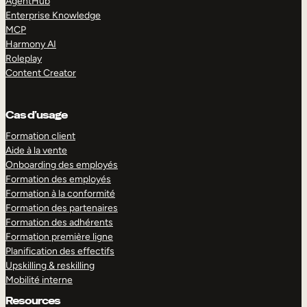
AgentHub
Enterprise Knowledge
MCP
Harmony AI
Roleplay
Content Creator
Cas d’usage
Formation client
Aide à la vente
Onboarding des employés
Formation des employés
Formation à la conformité
Formation des partenaires
Formation des adhérents
Formation première ligne
Planification des effectifs
Upskilling & reskilling
Mobilité interne
Resources