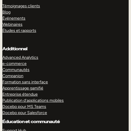
Témoignages clients
Blog
Événements
Webinaires
Études et rapports
Additionnel
Advanced Analytics
e-commerce
Communautés
Companion
Formation sans interface
Apprentissage gamifié
Entreprise étendue
Publication d’applications mobiles
Docebo pour MS Teams
Docebo pour Salesforce
Éducation et communauté
Support Hub