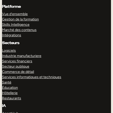
Platforme
Vue d’ensemble
Gestion de la formation
Skills Intelligence
Marché des contenus
Intégrations
Secteurs
Logiciels
Industrie manufacturiere
Services financiers
Secteur publique
Commerce de détail
Services informatiques et techniques
Santé
Éducation
Hôtellerie
Restaurants
IA