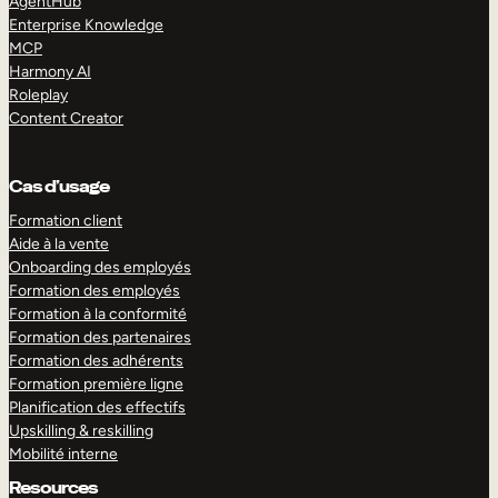
AgentHub
Enterprise Knowledge
MCP
Harmony AI
Roleplay
Content Creator
Cas d’usage
Formation client
Aide à la vente
Onboarding des employés
Formation des employés
Formation à la conformité
Formation des partenaires
Formation des adhérents
Formation première ligne
Planification des effectifs
Upskilling & reskilling
Mobilité interne
Resources