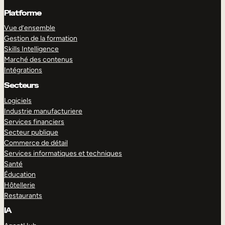
Platforme
Vue d’ensemble
Gestion de la formation
Skills Intelligence
Marché des contenus
Intégrations
Secteurs
Logiciels
Industrie manufacturiere
Services financiers
Secteur publique
Commerce de détail
Services informatiques et techniques
Santé
Éducation
Hôtellerie
Restaurants
IA