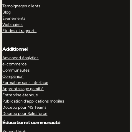
Témoignages clients
Blog
Événements
Webinaires
Études et rapports
Additionnel
Advanced Analytics
e-commerce
Communautés
Companion
Formation sans interface
Apprentissage gamifié
Entreprise étendue
Publication d’applications mobiles
Docebo pour MS Teams
Docebo pour Salesforce
Éducation et communauté
Support Hub