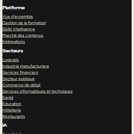
Platforme
Vue d’ensemble
Gestion de la formation
Skills Intelligence
Marché des contenus
Intégrations
Secteurs
Logiciels
Industrie manufacturiere
Services financiers
Secteur publique
Commerce de détail
Services informatiques et techniques
Santé
Éducation
Hôtellerie
Restaurants
IA