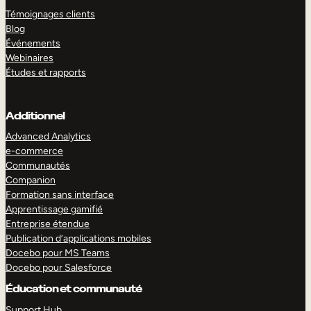
Témoignages clients
Blog
Événements
Webinaires
Études et rapports
Additionnel
Advanced Analytics
e-commerce
Communautés
Companion
Formation sans interface
Apprentissage gamifié
Entreprise étendue
Publication d’applications mobiles
Docebo pour MS Teams
Docebo pour Salesforce
Éducation et communauté
Support Hub