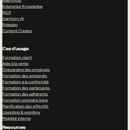
AgentHub
Enterprise Knowledge
MCP
Harmony AI
Roleplay
Content Creator
Cas d’usage
Formation client
Aide à la vente
Onboarding des employés
Formation des employés
Formation à la conformité
Formation des partenaires
Formation des adhérents
Formation première ligne
Planification des effectifs
Upskilling & reskilling
Mobilité interne
Resources