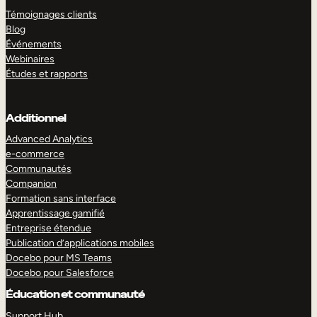
Témoignages clients
Blog
Événements
Webinaires
Études et rapports
Additionnel
Advanced Analytics
e-commerce
Communautés
Companion
Formation sans interface
Apprentissage gamifié
Entreprise étendue
Publication d’applications mobiles
Docebo pour MS Teams
Docebo pour Salesforce
Éducation et communauté
Support Hub