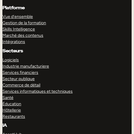
Platforme
Vue d’ensemble
Gestion de la formation
Skills Intelligence
Marché des contenus
Intégrations
Secteurs
Logiciels
Industrie manufacturiere
Services financiers
Secteur publique
Commerce de détail
Services informatiques et techniques
Santé
Éducation
Hôtellerie
Restaurants
IA