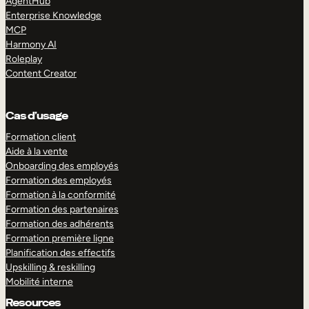
AgentHub
Enterprise Knowledge
MCP
Harmony AI
Roleplay
Content Creator
Cas d’usage
Formation client
Aide à la vente
Onboarding des employés
Formation des employés
Formation à la conformité
Formation des partenaires
Formation des adhérents
Formation première ligne
Planification des effectifs
Upskilling & reskilling
Mobilité interne
Resources