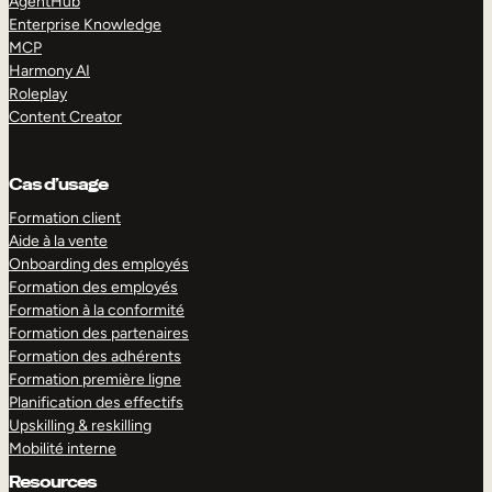
AgentHub
Enterprise Knowledge
MCP
Harmony AI
Roleplay
Content Creator
Cas d’usage
Formation client
Aide à la vente
Onboarding des employés
Formation des employés
Formation à la conformité
Formation des partenaires
Formation des adhérents
Formation première ligne
Planification des effectifs
Upskilling & reskilling
Mobilité interne
Resources