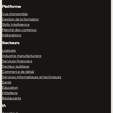
Platforme
Vue d’ensemble
Gestion de la formation
Skills Intelligence
Marché des contenus
Intégrations
Secteurs
Logiciels
Industrie manufacturiere
Services financiers
Secteur publique
Commerce de détail
Services informatiques et techniques
Santé
Éducation
Hôtellerie
Restaurants
IA