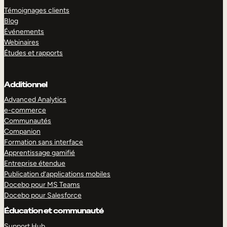
Témoignages clients
Blog
Événements
Webinaires
Études et rapports
Additionnel
Advanced Analytics
e-commerce
Communautés
Companion
Formation sans interface
Apprentissage gamifié
Entreprise étendue
Publication d’applications mobiles
Docebo pour MS Teams
Docebo pour Salesforce
Éducation et communauté
Support Hub