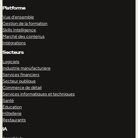
Platforme
Vue d’ensemble
Gestion de la formation
Skills Intelligence
Marché des contenus
Intégrations
Secteurs
Logiciels
Industrie manufacturiere
Services financiers
Secteur publique
Commerce de détail
Services informatiques et techniques
Santé
Éducation
Hôtellerie
Restaurants
IA