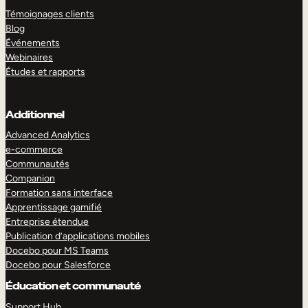
Témoignages clients
Blog
Événements
Webinaires
Études et rapports
Additionnel
Advanced Analytics
e-commerce
Communautés
Companion
Formation sans interface
Apprentissage gamifié
Entreprise étendue
Publication d’applications mobiles
Docebo pour MS Teams
Docebo pour Salesforce
Éducation et communauté
Support Hub