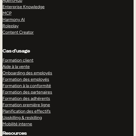
AgentHub
Enterprise Knowledge
MCP
Harmony AI
Roleplay
Content Creator
Cas d’usage
Formation client
Aide à la vente
Onboarding des employés
Formation des employés
Formation à la conformité
Formation des partenaires
Formation des adhérents
Formation première ligne
Planification des effectifs
Upskilling & reskilling
Mobilité interne
Resources