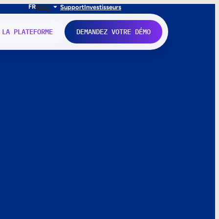
FR
EN
IT
Support
Investisseurs
 LA PLATEFORME
DEMANDEZ VOTRE DÉMO
nne.