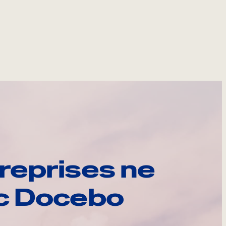
reprises ne
ec Docebo