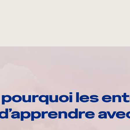
pourquoi les ent
d’apprendre av