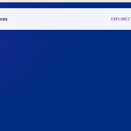
ces
EXPLOREZ
és
on fonctio
té
e
 preuve.