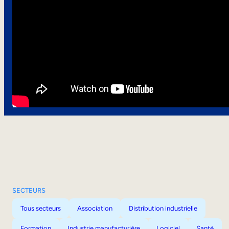
SECTEURS
Tous secteurs
Association
Distribution industrielle
Formation
Industrie manufacturière
Logiciel
Santé