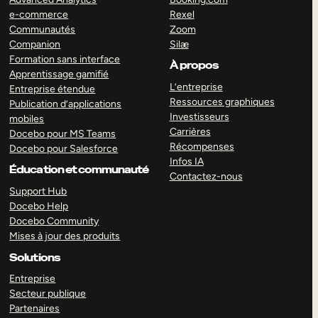
e-commerce
Rexel
Communautés
Zoom
Companion
Silæ
Formation sans interface
À propos
Apprentissage gamifié
L’entreprise
Entreprise étendue
Ressources graphiques
Publication d’applications
Investisseurs
mobiles
Carrières
Docebo pour MS Teams
Récompenses
Docebo pour Salesforce
Infos IA
Éducation et communauté
Contactez-nous
Support Hub
Docebo Help
Docebo Community
Mises à jour des produits
Solutions
Entreprise
Secteur publique
Partenaires