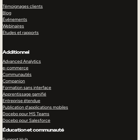
Témoignages clients
Blog
Événements
Webinaires
Études et rapports
Additionnel
Advanced Analytics
e-commerce
Communautés
Companion
Formation sans interface
Apprentissage gamifié
Entreprise étendue
Publication d’applications mobiles
Docebo pour MS Teams
Docebo pour Salesforce
Éducation et communauté
Support Hub