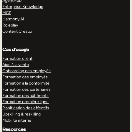
AgentHub
Enterprise Knowledge
MCP
Harmony AI
Roleplay
Content Creator
Cas d’usage
Formation client
Aide à la vente
Onboarding des employés
Formation des employés
Formation à la conformité
Formation des partenaires
Formation des adhérents
Formation première ligne
Planification des effectifs
Upskilling & reskilling
Mobilité interne
Resources