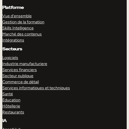
Platforme
Vue d’ensemble
Gestion de la formation
Skills Intelligence
Marché des contenus
Intégrations
Secteurs
Logiciels
Industrie manufacturiere
Services financiers
Secteur publique
Commerce de détail
Services informatiques et techniques
Santé
Éducation
Hôtellerie
Restaurants
IA