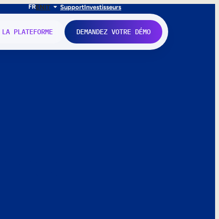
FR
EN
IT
Support
Investisseurs
 LA PLATEFORME
DEMANDEZ VOTRE DÉMO
nne.