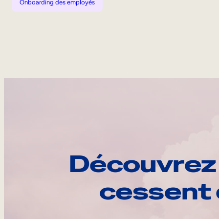
Onboarding des employés
Découvrez 
cessent 