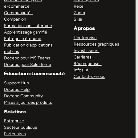
e-commerce
Rexel
Communautés
Zoom
Companion
Silæ
Formation sans interface
À propos
Apprentissage gamifié
L’entreprise
Entreprise étendue
Ressources graphiques
Publication d’applications
Investisseurs
mobiles
Carrières
Docebo pour MS Teams
Récompenses
Docebo pour Salesforce
Infos IA
Éducation et communauté
Contactez-nous
Support Hub
Docebo Help
Docebo Community
Mises à jour des produits
Solutions
Entreprise
Secteur publique
Partenaires