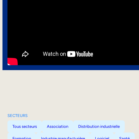
SECTEURS
Tous secteurs
Association
Distribution industrielle
Formation
Industrie manufacturière
Logiciel
Santé