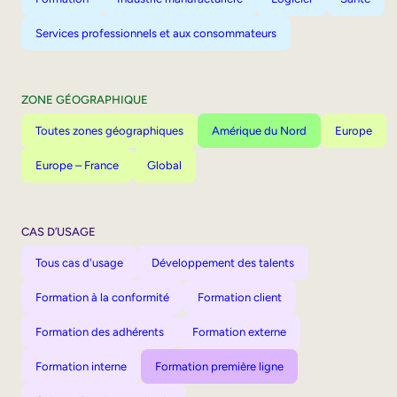
Services professionnels et aux consommateurs
ZONE GÉOGRAPHIQUE
Toutes zones géographiques
Amérique du Nord
Europe
Europe – France
Global
CAS D’USAGE
Tous cas d'usage
Développement des talents
Formation à la conformité
Formation client
Formation des adhérents
Formation externe
Formation interne
Formation première ligne