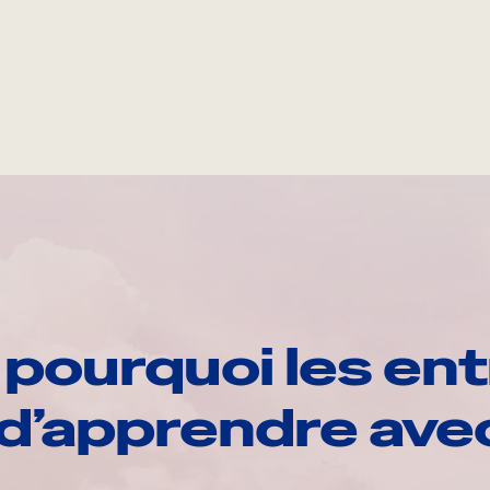
pourquoi les ent
d’apprendre av