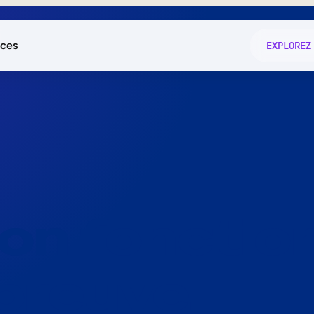
ces
EXPLOREZ
és
on fonctio
té
e
 preuve.