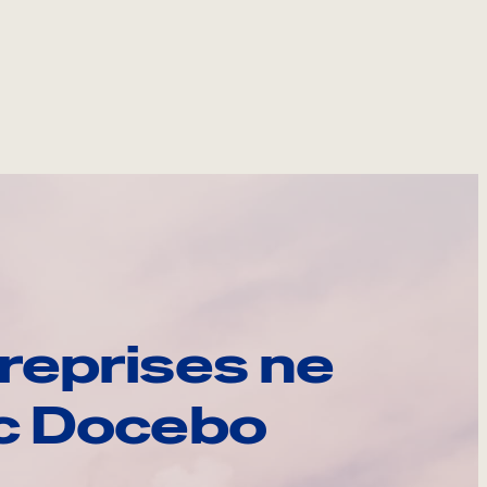
reprises ne
ec Docebo