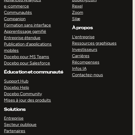
e-commerce
Rexel
Communautés
Zoom
Companion
Silæ
Formation sans interface
À propos
Apprentissage gamifié
L’entreprise
Entreprise étendue
Ressources graphiques
Publication d’applications
Investisseurs
mobiles
Carrières
Docebo pour MS Teams
Récompenses
Docebo pour Salesforce
Infos IA
Éducation et communauté
Contactez-nous
Support Hub
Docebo Help
Docebo Community
Mises à jour des produits
Solutions
Entreprise
Secteur publique
Partenaires