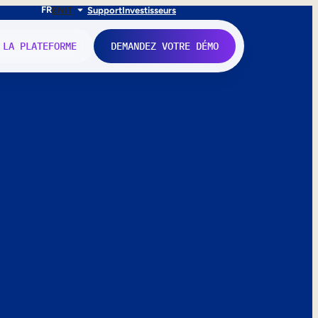
FR
EN
IT
Support
Investisseurs
 LA PLATEFORME
DEMANDEZ VOTRE DÉMO
nne.