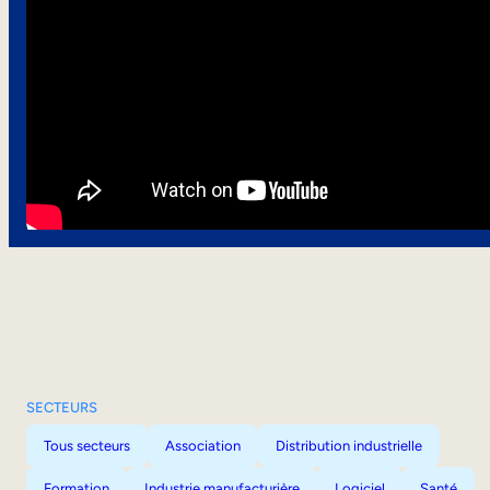
SECTEURS
Tous secteurs
Association
Distribution industrielle
Formation
Industrie manufacturière
Logiciel
Santé