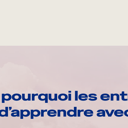
pourquoi les ent
d’apprendre av