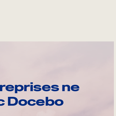
reprises ne
ec Docebo