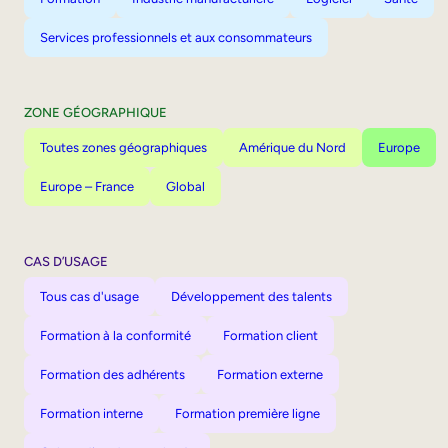
Services professionnels et aux consommateurs
ZONE GÉOGRAPHIQUE
Toutes zones géographiques
Amérique du Nord
Europe
Europe – France
Global
CAS D’USAGE
Tous cas d'usage
Développement des talents
Formation à la conformité
Formation client
Formation des adhérents
Formation externe
Formation interne
Formation première ligne