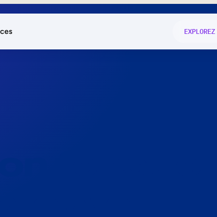
ces
EXPLOREZ
és
on fonctio
té
e
 preuve.