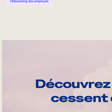
Onboarding des employés
Découvrez 
cessent 