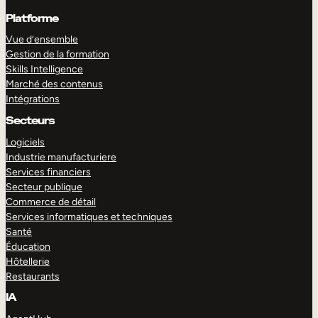
Platforme
Vue d’ensemble
Gestion de la formation
Skills Intelligence
Marché des contenus
Intégrations
Secteurs
Logiciels
Industrie manufacturiere
Services financiers
Secteur publique
Commerce de détail
Services informatiques et techniques
Santé
Éducation
Hôtellerie
Restaurants
IA