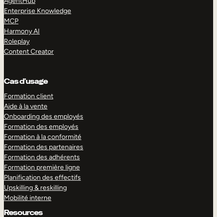
AgentHub
Enterprise Knowledge
MCP
Harmony AI
Roleplay
Content Creator
Cas d’usage
Formation client
Aide à la vente
Onboarding des employés
Formation des employés
Formation à la conformité
Formation des partenaires
Formation des adhérents
Formation première ligne
Planification des effectifs
Upskilling & reskilling
Mobilité interne
Resources