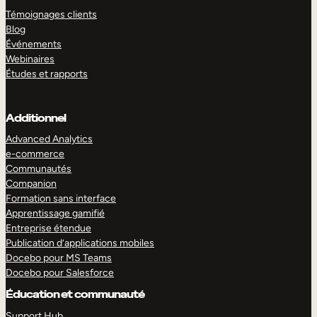
Témoignages clients
Blog
Événements
Webinaires
Études et rapports
Additionnel
Advanced Analytics
e-commerce
Communautés
Companion
Formation sans interface
Apprentissage gamifié
Entreprise étendue
Publication d’applications mobiles
Docebo pour MS Teams
Docebo pour Salesforce
Éducation et communauté
Support Hub