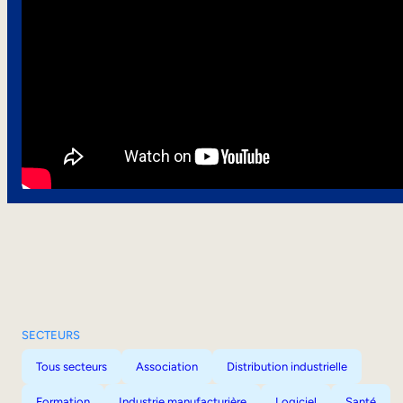
SECTEURS
Tous secteurs
Association
Distribution industrielle
Formation
Industrie manufacturière
Logiciel
Santé