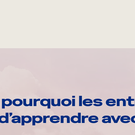
pourquoi les ent
d’apprendre av