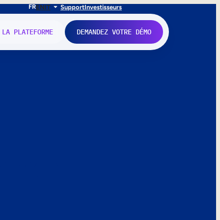
FR
EN
IT
Support
Investisseurs
 LA PLATEFORME
DEMANDEZ VOTRE DÉMO
nne.