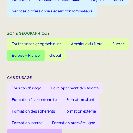
Services professionnels et aux consommateurs
ZONE GÉOGRAPHIQUE
Toutes zones géographiques
Amérique du Nord
Europe
Europe – France
Global
CAS D’USAGE
Tous cas d'usage
Développement des talents
Formation à la conformité
Formation client
Formation des adhérents
Formation externe
Formation interne
Formation première ligne