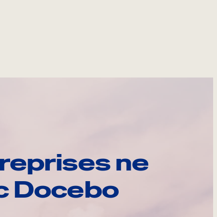
reprises ne
ec Docebo