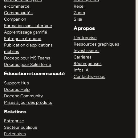
e-commerce
Rexel
Communautés
Zoom
Companion
Silæ
Formation sans interface
À propos
Apprentissage gamifié
L’entreprise
Entreprise étendue
Ressources graphiques
Publication d’applications
Investisseurs
mobiles
Carrières
Docebo pour MS Teams
Récompenses
Docebo pour Salesforce
Infos IA
Éducation et communauté
Contactez-nous
Support Hub
Docebo Help
Docebo Community
Mises à jour des produits
Solutions
Entreprise
Secteur publique
Partenaires