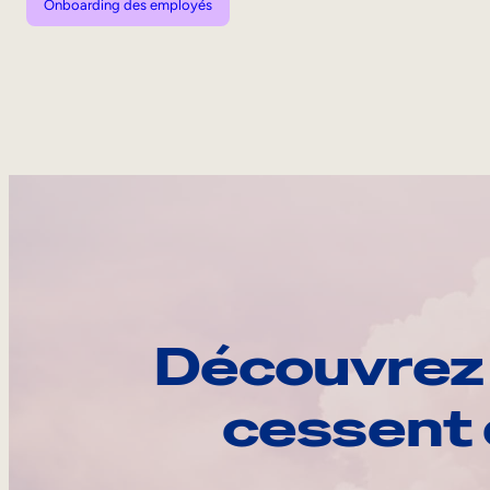
Onboarding des employés
Découvrez 
cessent 