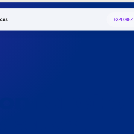
ces
EXPLOREZ
és
on fonctio
té
e
 preuve.