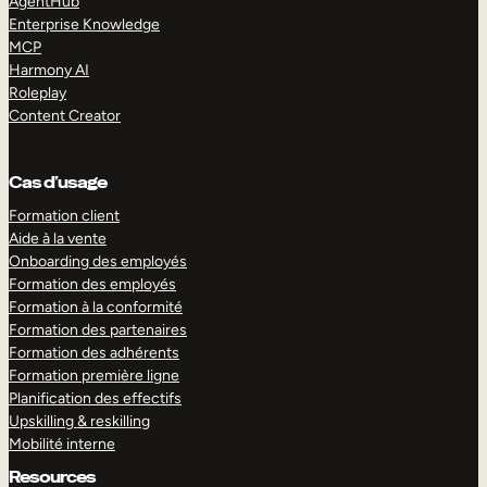
AgentHub
Enterprise Knowledge
MCP
Harmony AI
Roleplay
Content Creator
Cas d’usage
Formation client
Aide à la vente
Onboarding des employés
Formation des employés
Formation à la conformité
Formation des partenaires
Formation des adhérents
Formation première ligne
Planification des effectifs
Upskilling & reskilling
Mobilité interne
Resources