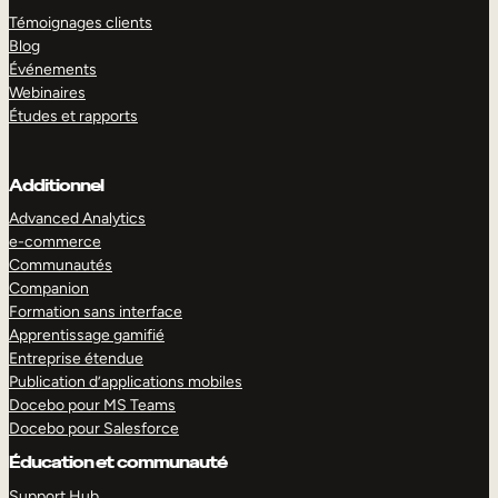
Témoignages clients
Blog
Événements
Webinaires
Études et rapports
Additionnel
Advanced Analytics
e-commerce
Communautés
Companion
Formation sans interface
Apprentissage gamifié
Entreprise étendue
Publication d’applications mobiles
Docebo pour MS Teams
Docebo pour Salesforce
Éducation et communauté
Support Hub