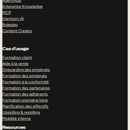
AgentHub
Enterprise Knowledge
MCP
Harmony AI
Roleplay
Content Creator
Cas d’usage
Formation client
Aide à la vente
Onboarding des employés
Formation des employés
Formation à la conformité
Formation des partenaires
Formation des adhérents
Formation première ligne
Planification des effectifs
Upskilling & reskilling
Mobilité interne
Resources