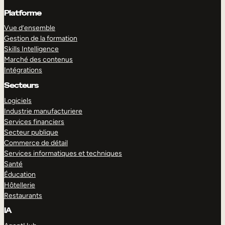
Platforme
Vue d’ensemble
Gestion de la formation
Skills Intelligence
Marché des contenus
Intégrations
Secteurs
Logiciels
Industrie manufacturiere
Services financiers
Secteur publique
Commerce de détail
Services informatiques et techniques
Santé
Éducation
Hôtellerie
Restaurants
IA