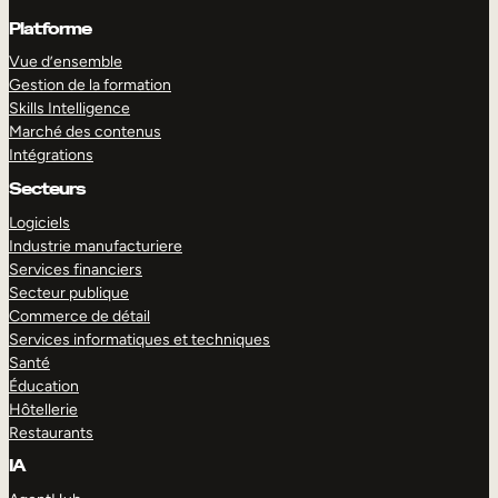
Platforme
Vue d’ensemble
Gestion de la formation
Skills Intelligence
Marché des contenus
Intégrations
Secteurs
Logiciels
Industrie manufacturiere
Services financiers
Secteur publique
Commerce de détail
Services informatiques et techniques
Santé
Éducation
Hôtellerie
Restaurants
IA