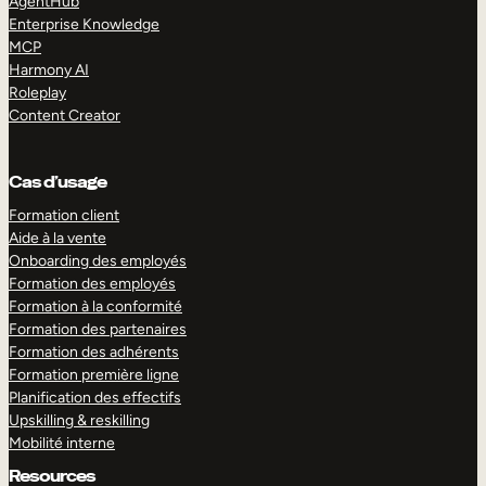
AgentHub
Enterprise Knowledge
MCP
Harmony AI
Roleplay
Content Creator
Cas d’usage
Formation client
Aide à la vente
Onboarding des employés
Formation des employés
Formation à la conformité
Formation des partenaires
Formation des adhérents
Formation première ligne
Planification des effectifs
Upskilling & reskilling
Mobilité interne
Resources