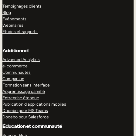
Témoignages clients
Blog
Événements
Webinaires
Études et rapports
Additionnel
Advanced Analytics
e-commerce
Communautés
Companion
Formation sans interface
Apprentissage gamifié
Entreprise étendue
Publication d’applications mobiles
Docebo pour MS Teams
Docebo pour Salesforce
Éducation et communauté
Support Hub