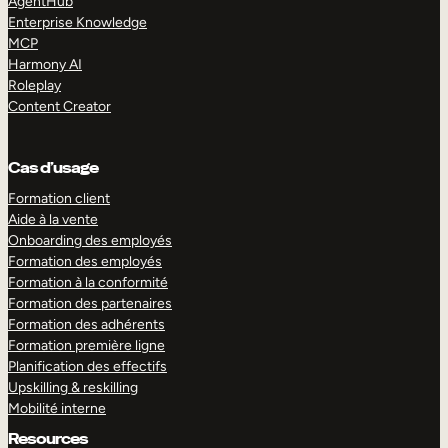
AgentHub
Enterprise Knowledge
MCP
Harmony AI
Roleplay
Content Creator
Cas d’usage
Formation client
Aide à la vente
Onboarding des employés
Formation des employés
Formation à la conformité
Formation des partenaires
Formation des adhérents
Formation première ligne
Planification des effectifs
Upskilling & reskilling
Mobilité interne
Resources