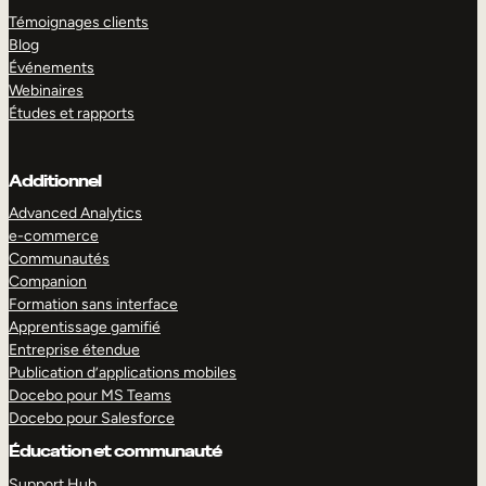
Témoignages clients
Blog
Événements
Webinaires
Études et rapports
Additionnel
Advanced Analytics
e-commerce
Communautés
Companion
Formation sans interface
Apprentissage gamifié
Entreprise étendue
Publication d’applications mobiles
Docebo pour MS Teams
Docebo pour Salesforce
Éducation et communauté
Support Hub