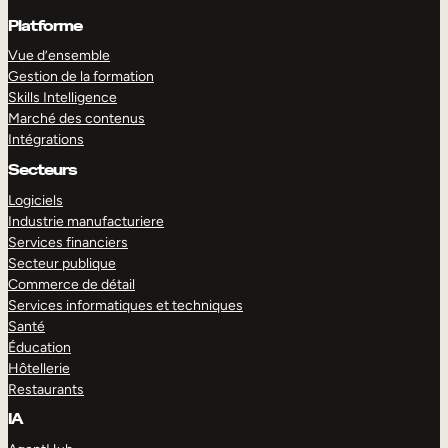
Platforme
Vue d’ensemble
Gestion de la formation
Skills Intelligence
Marché des contenus
Intégrations
Secteurs
Logiciels
Industrie manufacturiere
Services financiers
Secteur publique
Commerce de détail
Services informatiques et techniques
Santé
Éducation
Hôtellerie
Restaurants
IA