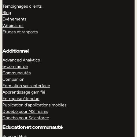
Témoignages clients
Blog
Événements
Webinaires
Études et rapports
Additionnel
Advanced Analytics
e-commerce
Communautés
Companion
Formation sans interface
Apprentissage gamifié
Entreprise étendue
Publication d’applications mobiles
Docebo pour MS Teams
Docebo pour Salesforce
Éducation et communauté
Support Hub