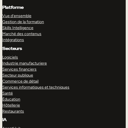
Platforme
Vue d’ensemble
Gestion de la formation
Skills Intelligence
Marché des contenus
Intégrations
Secteurs
Logiciels
Industrie manufacturiere
Services financiers
Secteur publique
Commerce de détail
Services informatiques et techniques
Santé
Éducation
Hôtellerie
Restaurants
IA