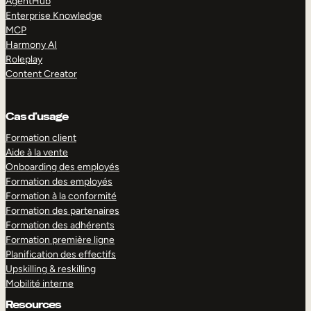
AgentHub
Enterprise Knowledge
MCP
Harmony AI
Roleplay
Content Creator
Cas d’usage
Formation client
Aide à la vente
Onboarding des employés
Formation des employés
Formation à la conformité
Formation des partenaires
Formation des adhérents
Formation première ligne
Planification des effectifs
Upskilling & reskilling
Mobilité interne
Resources