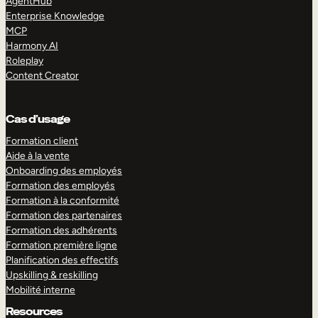
AgentHub
Enterprise Knowledge
MCP
Harmony AI
Roleplay
Content Creator
Cas d’usage
Formation client
Aide à la vente
Onboarding des employés
Formation des employés
Formation à la conformité
Formation des partenaires
Formation des adhérents
Formation première ligne
Planification des effectifs
Upskilling & reskilling
Mobilité interne
Resources