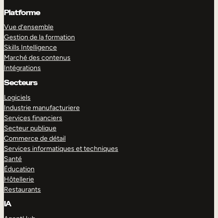
Platforme
Vue d’ensemble
Gestion de la formation
Skills Intelligence
Marché des contenus
Intégrations
Secteurs
Logiciels
Industrie manufacturiere
Services financiers
Secteur publique
Commerce de détail
Services informatiques et techniques
Santé
Éducation
Hôtellerie
Restaurants
IA