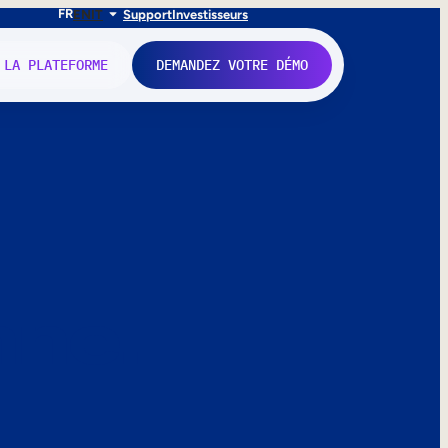
FR
EN
IT
Support
Investisseurs
 LA PLATEFORME
DEMANDEZ VOTRE DÉMO
nne.