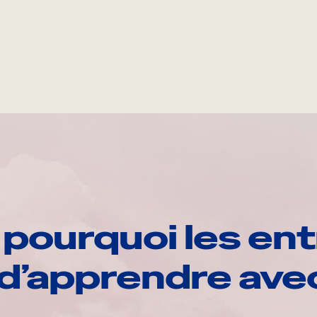
pourquoi les ent
d’apprendre av