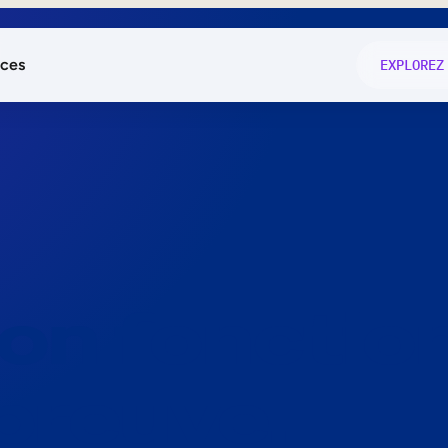
ces
EXPLOREZ
és
on fonctio
té
e
 preuve.