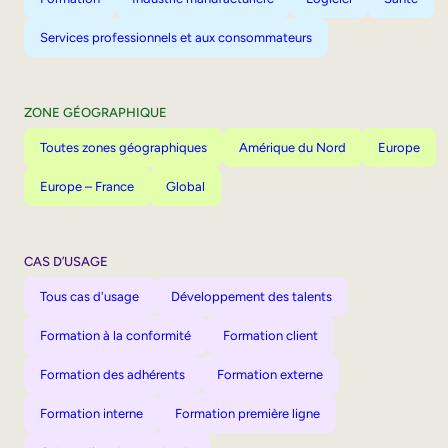
Services professionnels et aux consommateurs
ZONE GÉOGRAPHIQUE
Toutes zones géographiques
Amérique du Nord
Europe
Europe – France
Global
CAS D’USAGE
Tous cas d'usage
Développement des talents
Formation à la conformité
Formation client
Formation des adhérents
Formation externe
Formation interne
Formation première ligne