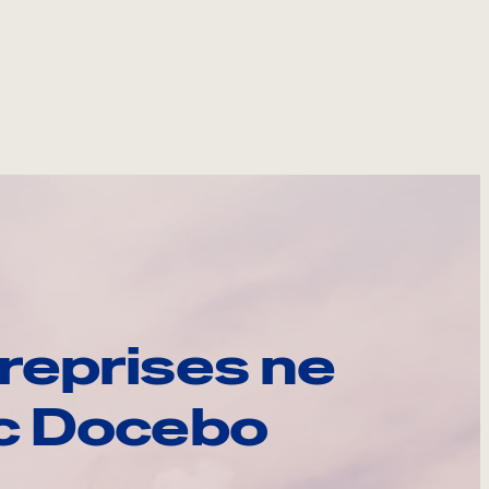
reprises ne
ec Docebo