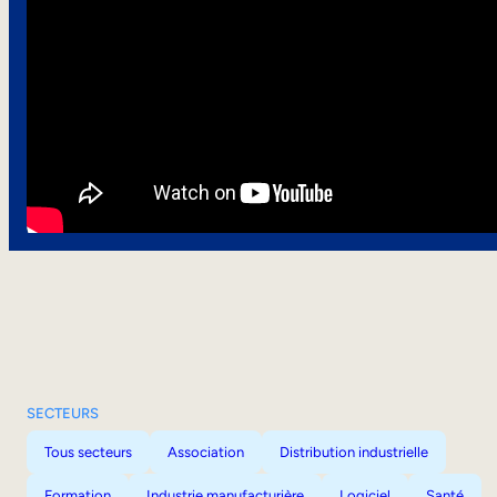
SECTEURS
Tous secteurs
Association
Distribution industrielle
Formation
Industrie manufacturière
Logiciel
Santé