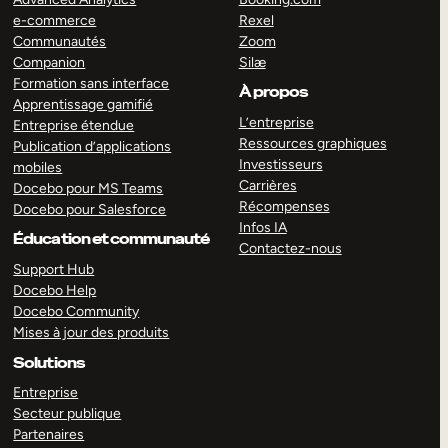
e-commerce
Rexel
Communautés
Zoom
Companion
Silæ
Formation sans interface
À propos
Apprentissage gamifié
L’entreprise
Entreprise étendue
Ressources graphiques
Publication d’applications
Investisseurs
mobiles
Carrières
Docebo pour MS Teams
Récompenses
Docebo pour Salesforce
Infos IA
Éducation et communauté
Contactez-nous
Support Hub
Docebo Help
Docebo Community
Mises à jour des produits
Solutions
Entreprise
Secteur publique
Partenaires