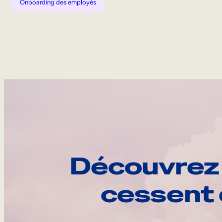
Onboarding des employés
Découvrez 
cessent 