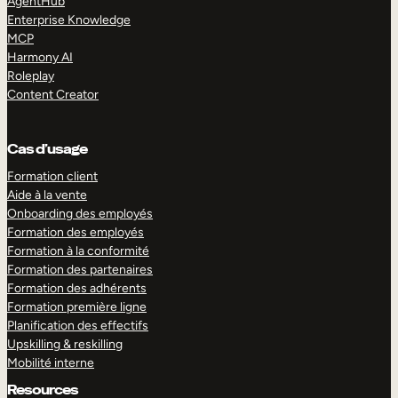
AgentHub
Enterprise Knowledge
MCP
Harmony AI
Roleplay
Content Creator
Cas d’usage
Formation client
Aide à la vente
Onboarding des employés
Formation des employés
Formation à la conformité
Formation des partenaires
Formation des adhérents
Formation première ligne
Planification des effectifs
Upskilling & reskilling
Mobilité interne
Resources