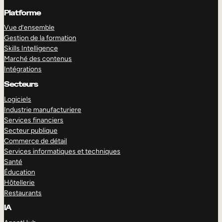
Platforme
Vue d’ensemble
Gestion de la formation
Skills Intelligence
Marché des contenus
Intégrations
Secteurs
Logiciels
Industrie manufacturiere
Services financiers
Secteur publique
Commerce de détail
Services informatiques et techniques
Santé
Éducation
Hôtellerie
Restaurants
IA