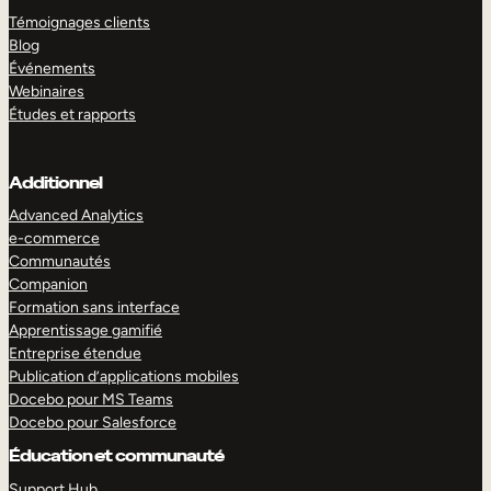
Témoignages clients
Blog
Événements
Webinaires
Études et rapports
Additionnel
Advanced Analytics
e-commerce
Communautés
Companion
Formation sans interface
Apprentissage gamifié
Entreprise étendue
Publication d’applications mobiles
Docebo pour MS Teams
Docebo pour Salesforce
Éducation et communauté
Support Hub