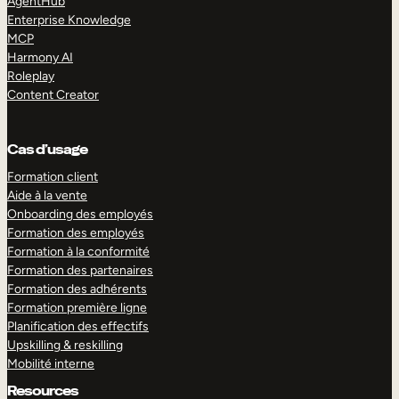
AgentHub
Enterprise Knowledge
MCP
Harmony AI
Roleplay
Content Creator
Cas d’usage
Formation client
Aide à la vente
Onboarding des employés
Formation des employés
Formation à la conformité
Formation des partenaires
Formation des adhérents
Formation première ligne
Planification des effectifs
Upskilling & reskilling
Mobilité interne
Resources