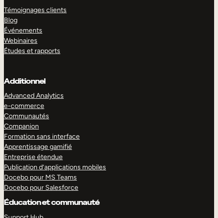
Témoignages clients
Blog
Événements
Webinaires
Études et rapports
Additionnel
Advanced Analytics
e-commerce
Communautés
Companion
Formation sans interface
Apprentissage gamifié
Entreprise étendue
Publication d’applications mobiles
Docebo pour MS Teams
Docebo pour Salesforce
Éducation et communauté
Support Hub