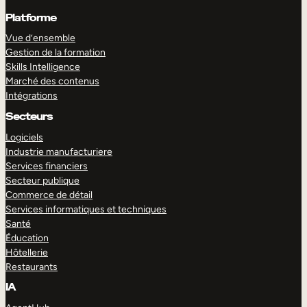
Platforme
Vue d’ensemble
Gestion de la formation
Skills Intelligence
Marché des contenus
Intégrations
Secteurs
Logiciels
Industrie manufacturiere
Services financiers
Secteur publique
Commerce de détail
Services informatiques et techniques
Santé
Éducation
Hôtellerie
Restaurants
IA