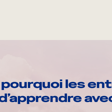
pourquoi les ent
d’apprendre av