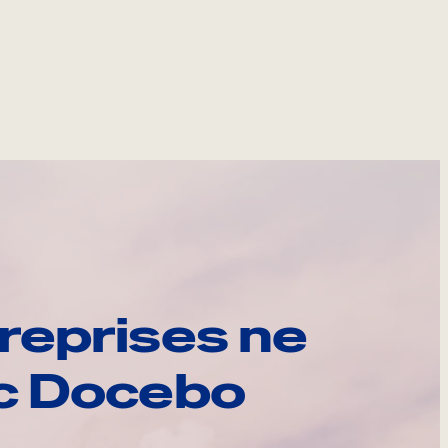
reprises ne
ec Docebo