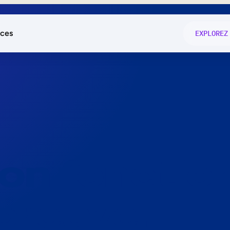
ces
EXPLOREZ
és
on fonctio
té
e
 preuve.