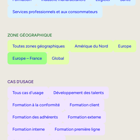
Services professionnels et aux consommateurs
ZONE GÉOGRAPHIQUE
Toutes zones géographiques
Amérique du Nord
Europe
Europe – France
Global
CAS D’USAGE
Tous cas d'usage
Développement des talents
Formation à la conformité
Formation client
Formation des adhérents
Formation externe
Formation interne
Formation première ligne