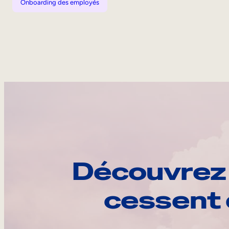
Onboarding des employés
Découvrez 
cessent 