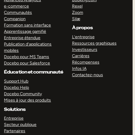
e-commerce
Rexel
Communautés
Zoom
Companion
Silæ
Formation sans interface
À propos
Apprentissage gamifié
L’entreprise
Entreprise étendue
Ressources graphiques
Publication d’applications
Investisseurs
mobiles
Carrières
Docebo pour MS Teams
Récompenses
Docebo pour Salesforce
Infos IA
Éducation et communauté
Contactez-nous
Support Hub
Docebo Help
Docebo Community
Mises à jour des produits
Solutions
Entreprise
Secteur publique
Partenaires