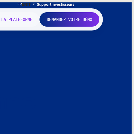
FR
EN
IT
Support
Investisseurs
 LA PLATEFORME
DEMANDEZ VOTRE DÉMO
nne.