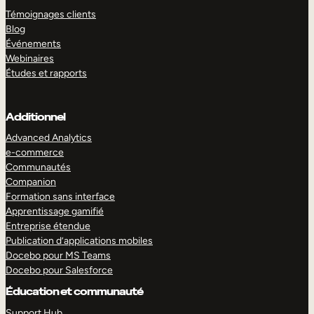
Témoignages clients
Blog
Événements
Webinaires
Études et rapports
Additionnel
Advanced Analytics
e-commerce
Communautés
Companion
Formation sans interface
Apprentissage gamifié
Entreprise étendue
Publication d’applications mobiles
Docebo pour MS Teams
Docebo pour Salesforce
Éducation et communauté
Support Hub