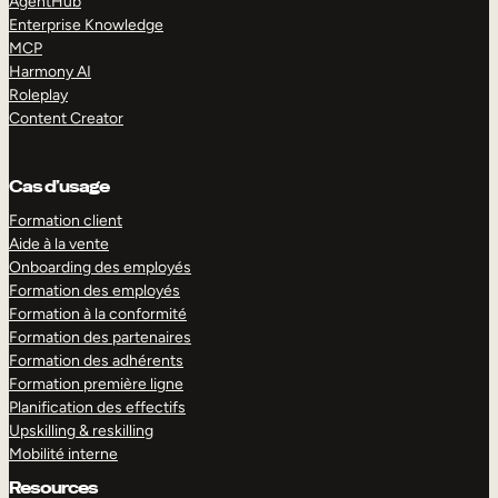
AgentHub
Enterprise Knowledge
MCP
Harmony AI
Roleplay
Content Creator
Cas d’usage
Formation client
Aide à la vente
Onboarding des employés
Formation des employés
Formation à la conformité
Formation des partenaires
Formation des adhérents
Formation première ligne
Planification des effectifs
Upskilling & reskilling
Mobilité interne
Resources