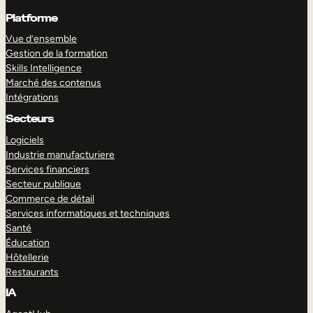
Platforme
Vue d’ensemble
Gestion de la formation
Skills Intelligence
Marché des contenus
Intégrations
Secteurs
Logiciels
Industrie manufacturiere
Services financiers
Secteur publique
Commerce de détail
Services informatiques et techniques
Santé
Éducation
Hôtellerie
Restaurants
IA