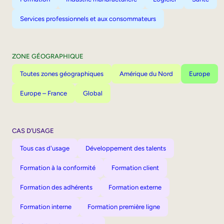
Services professionnels et aux consommateurs
ZONE GÉOGRAPHIQUE
Toutes zones géographiques
Amérique du Nord
Europe
Europe – France
Global
CAS D’USAGE
Tous cas d'usage
Développement des talents
Formation à la conformité
Formation client
Formation des adhérents
Formation externe
Formation interne
Formation première ligne