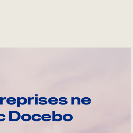
reprises ne
ec Docebo