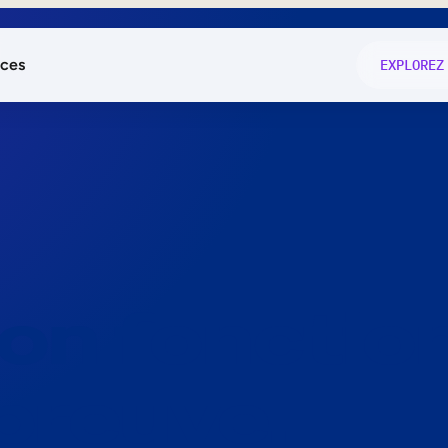
ces
EXPLOREZ
és
on fonctio
té
e
 preuve.