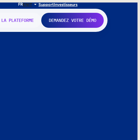
FR
EN
IT
Support
Investisseurs
 LA PLATEFORME
DEMANDEZ VOTRE DÉMO
nne.