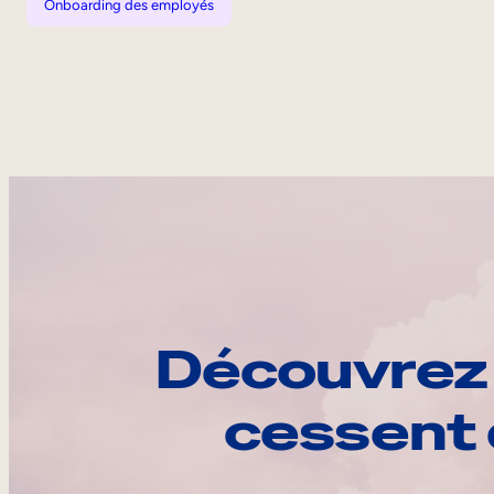
Onboarding des employés
Découvrez 
cessent 