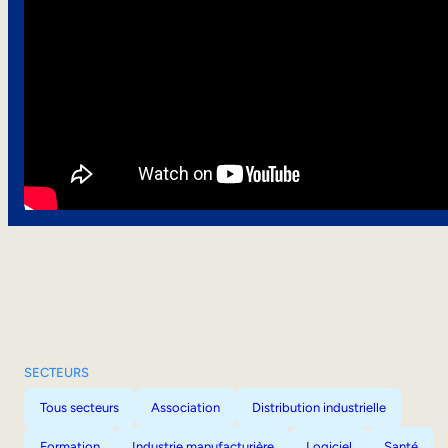
SECTEURS
Tous secteurs
Association
Distribution industrielle
Formation
Industrie manufacturière
Logiciel
Santé