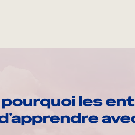
pourquoi les ent
d’apprendre av