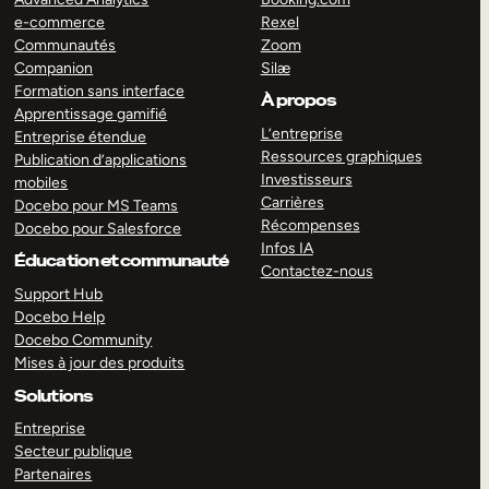
e-commerce
Rexel
Communautés
Zoom
Companion
Silæ
Formation sans interface
À propos
Apprentissage gamifié
L’entreprise
Entreprise étendue
Ressources graphiques
Publication d’applications
Investisseurs
mobiles
Carrières
Docebo pour MS Teams
Récompenses
Docebo pour Salesforce
Infos IA
Éducation et communauté
Contactez-nous
Support Hub
Docebo Help
Docebo Community
Mises à jour des produits
Solutions
Entreprise
Secteur publique
Partenaires