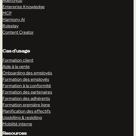
AgentHub
Enterprise Knowledge
MCP
Harmony AI
Roleplay
Content Creator
Cas d’usage
Formation client
Aide à la vente
Onboarding des employés
Formation des employés
Formation à la conformité
Formation des partenaires
Formation des adhérents
Formation première ligne
Planification des effectifs
Upskilling & reskilling
Mobilité interne
Resources