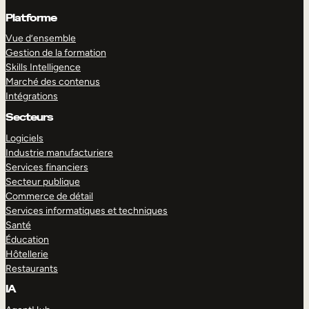
Platforme
Vue d’ensemble
Gestion de la formation
Skills Intelligence
Marché des contenus
Intégrations
Secteurs
Logiciels
Industrie manufacturiere
Services financiers
Secteur publique
Commerce de détail
Services informatiques et techniques
Santé
Éducation
Hôtellerie
Restaurants
IA