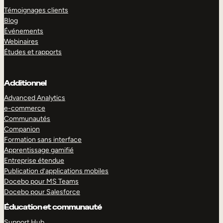
Témoignages clients
Blog
Événements
Webinaires
Études et rapports
Additionnel
Advanced Analytics
e-commerce
Communautés
Companion
Formation sans interface
Apprentissage gamifié
Entreprise étendue
Publication d’applications mobiles
Docebo pour MS Teams
Docebo pour Salesforce
Éducation et communauté
Support Hub