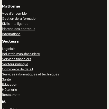
Platforme
Vue d’ensemble
Gestion de la formation
Skills Intelligence
Marché des contenus
Intégrations
Secteurs
Logiciels
Industrie manufacturiere
Services financiers
Secteur publique
Commerce de détail
Services informatiques et techniques
Santé
Éducation
Hôtellerie
Restaurants
IA