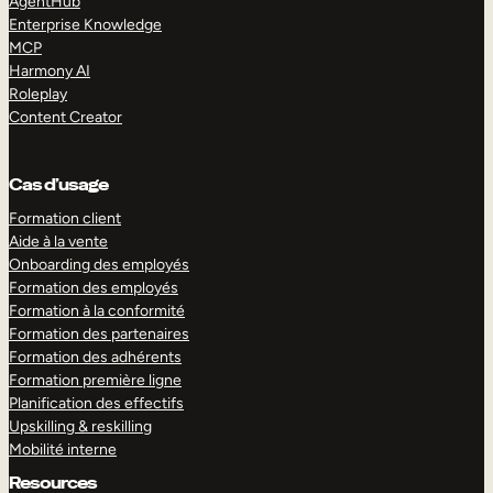
AgentHub
Enterprise Knowledge
MCP
Harmony AI
Roleplay
Content Creator
Cas d’usage
Formation client
Aide à la vente
Onboarding des employés
Formation des employés
Formation à la conformité
Formation des partenaires
Formation des adhérents
Formation première ligne
Planification des effectifs
Upskilling & reskilling
Mobilité interne
Resources