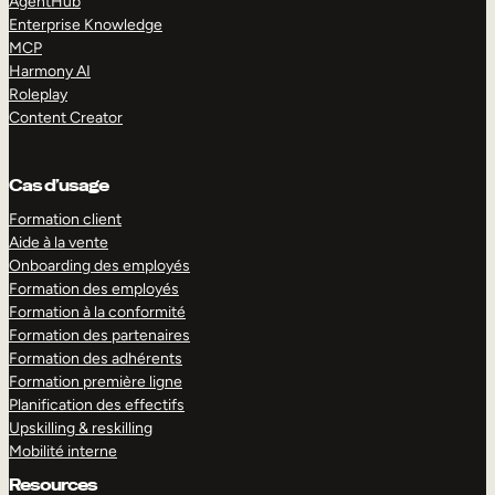
AgentHub
Enterprise Knowledge
MCP
Harmony AI
Roleplay
Content Creator
Cas d’usage
Formation client
Aide à la vente
Onboarding des employés
Formation des employés
Formation à la conformité
Formation des partenaires
Formation des adhérents
Formation première ligne
Planification des effectifs
Upskilling & reskilling
Mobilité interne
Resources