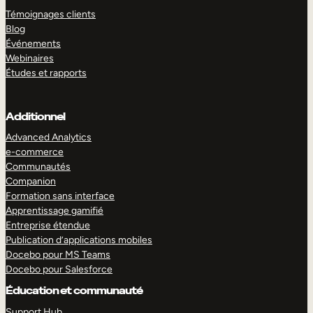
Témoignages clients
Blog
Événements
Webinaires
Études et rapports
Additionnel
Advanced Analytics
e-commerce
Communautés
Companion
Formation sans interface
Apprentissage gamifié
Entreprise étendue
Publication d’applications mobiles
Docebo pour MS Teams
Docebo pour Salesforce
Éducation et communauté
Support Hub