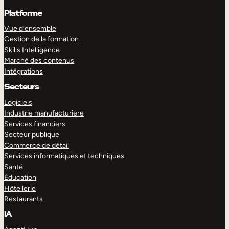
Platforme
Vue d’ensemble
Gestion de la formation
Skills Intelligence
Marché des contenus
Intégrations
Secteurs
Logiciels
Industrie manufacturiere
Services financiers
Secteur publique
Commerce de détail
Services informatiques et techniques
Santé
Éducation
Hôtellerie
Restaurants
IA