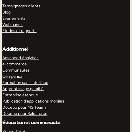
Témoignages clients
Blog
Événements
Webinaires
Études et rapports
Additionnel
Advanced Analytics
e-commerce
Communautés
Companion
Formation sans interface
Apprentissage gamifié
Entreprise étendue
Publication d’applications mobiles
Docebo pour MS Teams
Docebo pour Salesforce
Éducation et communauté
Support Hub