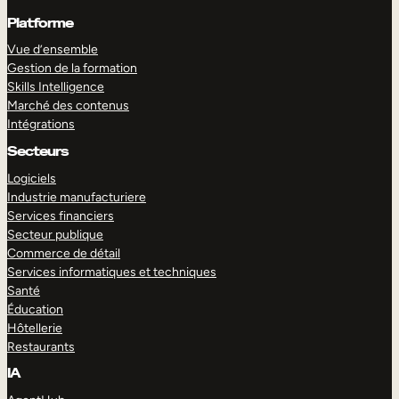
Platforme
Vue d’ensemble
Gestion de la formation
Skills Intelligence
Marché des contenus
Intégrations
Secteurs
Logiciels
Industrie manufacturiere
Services financiers
Secteur publique
Commerce de détail
Services informatiques et techniques
Santé
Éducation
Hôtellerie
Restaurants
IA