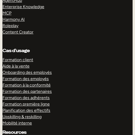
AgentHub
Enterprise Knowledge
MCP
Harmony AI
Roleplay
Content Creator
Cas d’usage
Formation client
Aide à la vente
Onboarding des employés
Formation des employés
Formation à la conformité
Formation des partenaires
Formation des adhérents
Formation première ligne
Planification des effectifs
Upskilling & reskilling
Mobilité interne
Resources