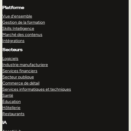
Platforme
Vue d’ensemble
Gestion de la formation
Skills Intelligence
Marché des contenus
Intégrations
Secteurs
Logiciels
Industrie manufacturiere
Services financiers
Secteur publique
Commerce de détail
Services informatiques et techniques
Santé
Éducation
Hôtellerie
Restaurants
IA