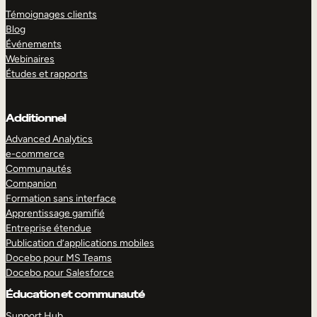
Témoignages clients
Blog
Événements
Webinaires
Études et rapports
Additionnel
Advanced Analytics
e-commerce
Communautés
Companion
Formation sans interface
Apprentissage gamifié
Entreprise étendue
Publication d’applications mobiles
Docebo pour MS Teams
Docebo pour Salesforce
Éducation et communauté
Support Hub