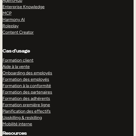
AgentHub
Enterprise Knowledge
MCP
Harmony AI
Roleplay
Content Creator
Cas d’usage
Formation client
Aide à la vente
Onboarding des employés
Formation des employés
Formation à la conformité
Formation des partenaires
Formation des adhérents
Formation première ligne
Planification des effectifs
Upskilling & reskilling
Mobilité interne
Resources