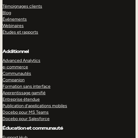
Témoignages clients
Blog
Événements
Webinaires
Études et rapports
Additionnel
Advanced Analytics
e-commerce
Communautés
Companion
Formation sans interface
Apprentissage gamifié
Entreprise étendue
Publication d’applications mobiles
Docebo pour MS Teams
Docebo pour Salesforce
Éducation et communauté
Support Hub