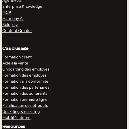
AgentHub
Enterprise Knowledge
MCP
Harmony AI
Roleplay
Content Creator
Cas d’usage
Formation client
Aide à la vente
Onboarding des employés
Formation des employés
Formation à la conformité
Formation des partenaires
Formation des adhérents
Formation première ligne
Planification des effectifs
Upskilling & reskilling
Mobilité interne
Resources