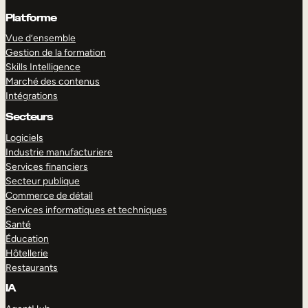
Platforme
Vue d’ensemble
Gestion de la formation
Skills Intelligence
Marché des contenus
Intégrations
Secteurs
Logiciels
Industrie manufacturiere
Services financiers
Secteur publique
Commerce de détail
Services informatiques et techniques
Santé
Éducation
Hôtellerie
Restaurants
IA