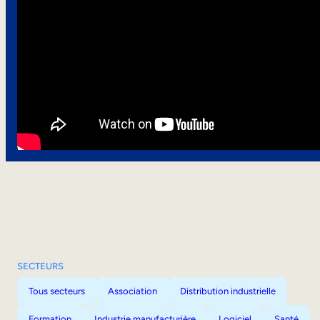
SECTEURS
Tous secteurs
Association
Distribution industrielle
Formation
Industrie manufacturière
Logiciel
Santé