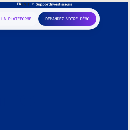
FR
EN
IT
Support
Investisseurs
 LA PLATEFORME
DEMANDEZ VOTRE DÉMO
nne.