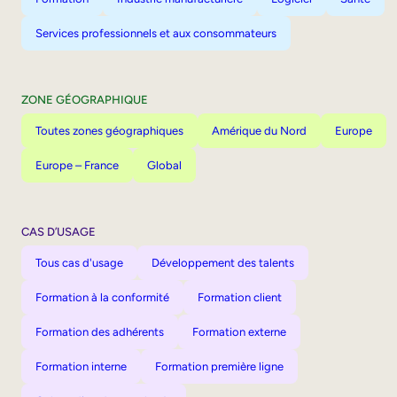
Services professionnels et aux consommateurs
ZONE GÉOGRAPHIQUE
Toutes zones géographiques
Amérique du Nord
Europe
Europe – France
Global
CAS D’USAGE
Tous cas d'usage
Développement des talents
Formation à la conformité
Formation client
Formation des adhérents
Formation externe
Formation interne
Formation première ligne