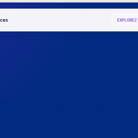
ces
EXPLOREZ
és
on fonctio
té
e
 preuve.