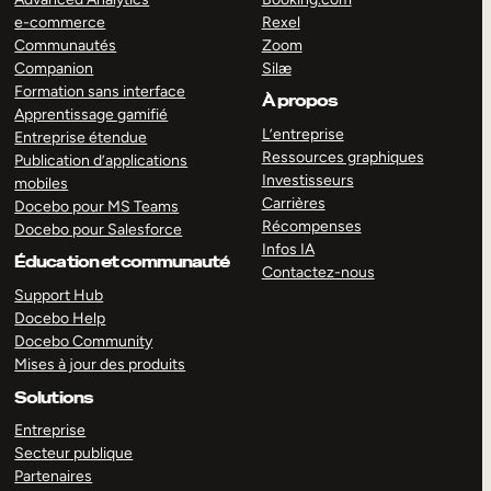
e-commerce
Rexel
Communautés
Zoom
Companion
Silæ
Formation sans interface
À propos
Apprentissage gamifié
L’entreprise
Entreprise étendue
Ressources graphiques
Publication d’applications
Investisseurs
mobiles
Carrières
Docebo pour MS Teams
Récompenses
Docebo pour Salesforce
Infos IA
Éducation et communauté
Contactez-nous
Support Hub
Docebo Help
Docebo Community
Mises à jour des produits
Solutions
Entreprise
Secteur publique
Partenaires