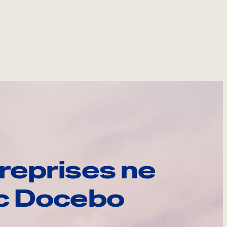
reprises ne
ec Docebo