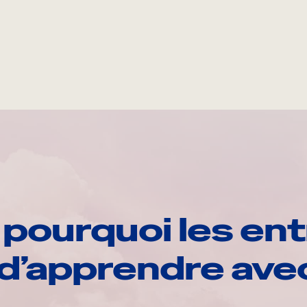
pourquoi les ent
d’apprendre av