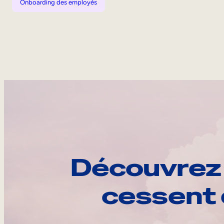
Onboarding des employés
Découvrez 
cessent 