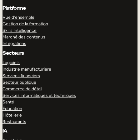
Platforme
Vue d’ensemble
Gestion de la formation
Skills Intelligence
Marché des contenus
Intégrations
Secteurs
Logiciels
Industrie manufacturiere
Services financiers
Secteur publique
Commerce de détail
Services informatiques et techniques
Santé
Éducation
Hôtellerie
Restaurants
IA