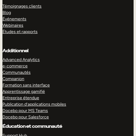
Témoignages clients
Blog
Événements
Webinaires
Études et rapports
Additionnel
Advanced Analytics
e-commerce
Communautés
Companion
Formation sans interface
Apprentissage gamifié
Entreprise étendue
Publication d’applications mobiles
Docebo pour MS Teams
Docebo pour Salesforce
Éducation et communauté
Support Hub