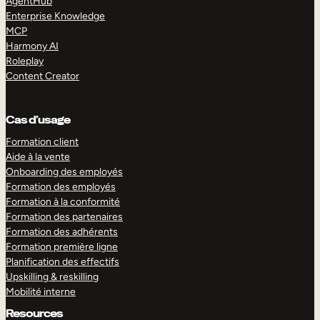
AgentHub
Enterprise Knowledge
MCP
Harmony AI
Roleplay
Content Creator
Cas d’usage
Formation client
Aide à la vente
Onboarding des employés
Formation des employés
Formation à la conformité
Formation des partenaires
Formation des adhérents
Formation première ligne
Planification des effectifs
Upskilling & reskilling
Mobilité interne
Resources