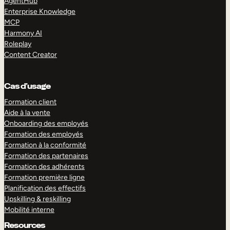
AgentHub
Enterprise Knowledge
MCP
Harmony AI
Roleplay
Content Creator
Cas d’usage
Formation client
Aide à la vente
Onboarding des employés
Formation des employés
Formation à la conformité
Formation des partenaires
Formation des adhérents
Formation première ligne
Planification des effectifs
Upskilling & reskilling
Mobilité interne
Resources