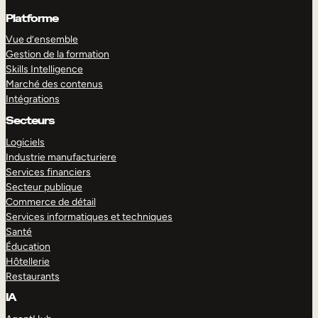
Platforme
Vue d’ensemble
Gestion de la formation
Skills Intelligence
Marché des contenus
Intégrations
Secteurs
Logiciels
Industrie manufacturiere
Services financiers
Secteur publique
Commerce de détail
Services informatiques et techniques
Santé
Éducation
Hôtellerie
Restaurants
IA