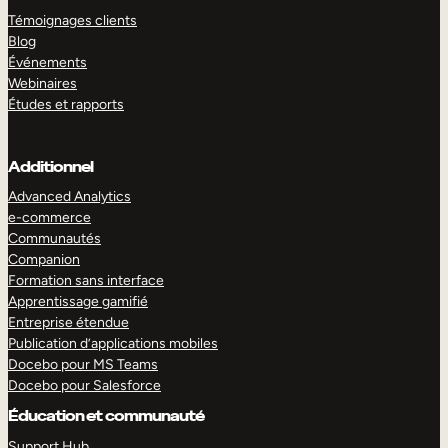
Témoignages clients
Blog
Événements
Webinaires
Études et rapports
Additionnel
Advanced Analytics
e-commerce
Communautés
Companion
Formation sans interface
Apprentissage gamifié
Entreprise étendue
Publication d’applications mobiles
Docebo pour MS Teams
Docebo pour Salesforce
Éducation et communauté
Support Hub