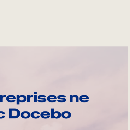
reprises ne
ec Docebo