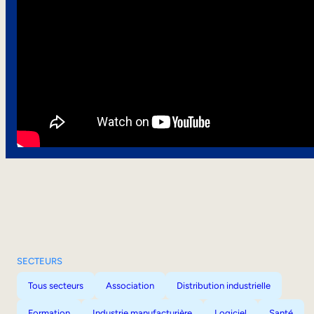
SECTEURS
Tous secteurs
Association
Distribution industrielle
Formation
Industrie manufacturière
Logiciel
Santé