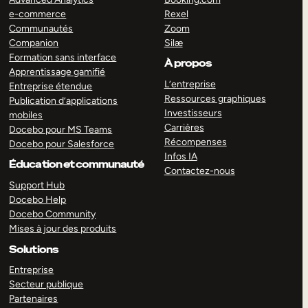
e-commerce
Rexel
Communautés
Zoom
Companion
Silæ
Formation sans interface
À propos
Apprentissage gamifié
L’entreprise
Entreprise étendue
Ressources graphiques
Publication d’applications
Investisseurs
mobiles
Carrières
Docebo pour MS Teams
Récompenses
Docebo pour Salesforce
Infos IA
Éducation et communauté
Contactez-nous
Support Hub
Docebo Help
Docebo Community
Mises à jour des produits
Solutions
Entreprise
Secteur publique
Partenaires