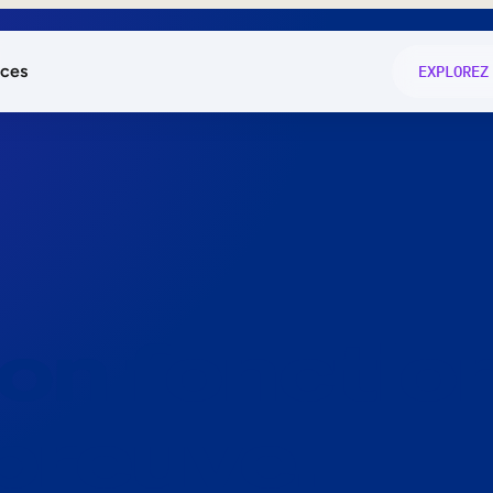
ces
EXPLOREZ
és
on fonctio
té
e
 preuve.