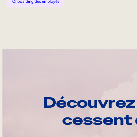
Onboarding des employés
Découvrez 
cessent 