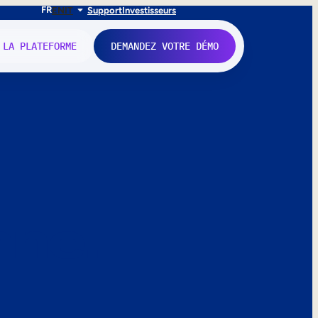
FR
EN
IT
Support
Investisseurs
 LA PLATEFORME
DEMANDEZ VOTRE DÉMO
nne.