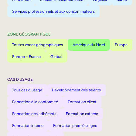
Services professionnels et aux consommateurs
ZONE GÉOGRAPHIQUE
Toutes zones géographiques
Amérique du Nord
Europe
Europe – France
Global
CAS D’USAGE
Tous cas d'usage
Développement des talents
Formation à la conformité
Formation client
Formation des adhérents
Formation externe
Formation interne
Formation première ligne