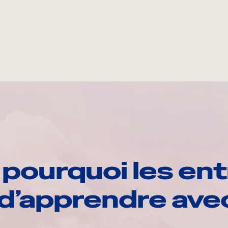
pourquoi les ent
d’apprendre av