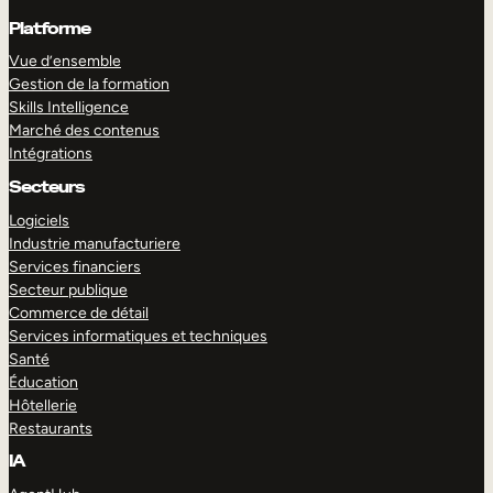
Platforme
Vue d’ensemble
Gestion de la formation
Skills Intelligence
Marché des contenus
Intégrations
Secteurs
Logiciels
Industrie manufacturiere
Services financiers
Secteur publique
Commerce de détail
Services informatiques et techniques
Santé
Éducation
Hôtellerie
Restaurants
IA