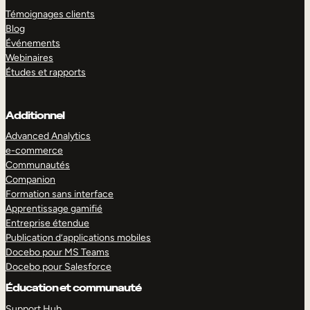
Témoignages clients
Blog
Événements
Webinaires
Études et rapports
Additionnel
Advanced Analytics
e-commerce
Communautés
Companion
Formation sans interface
Apprentissage gamifié
Entreprise étendue
Publication d’applications mobiles
Docebo pour MS Teams
Docebo pour Salesforce
Éducation et communauté
Support Hub