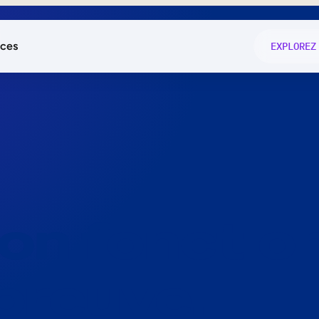
ces
EXPLOREZ
és
on fonctio
té
e
 preuve.