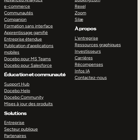
e-commerce
Rexel
Communautés
Zoom
Companion
Silæ
Formation sans interface
À propos
Apprentissage gamifié
L’entreprise
Entreprise étendue
Ressources graphiques
Publication d’applications
Investisseurs
mobiles
Carrières
Docebo pour MS Teams
Récompenses
Docebo pour Salesforce
Infos IA
Éducation et communauté
Contactez-nous
Support Hub
Docebo Help
Docebo Community
Mises à jour des produits
Solutions
Entreprise
Secteur publique
Partenaires