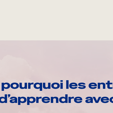
pourquoi les ent
d’apprendre av