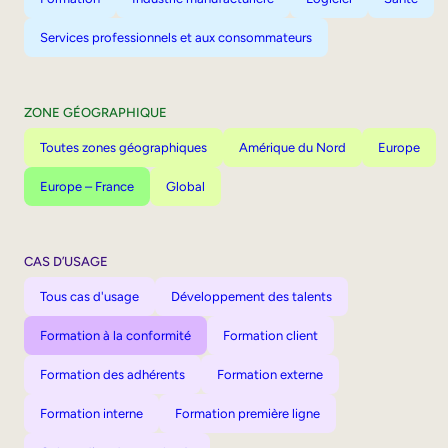
Services professionnels et aux consommateurs
ZONE GÉOGRAPHIQUE
Toutes zones géographiques
Amérique du Nord
Europe
Europe – France
Global
CAS D’USAGE
Tous cas d'usage
Développement des talents
Formation à la conformité
Formation client
Formation des adhérents
Formation externe
Formation interne
Formation première ligne