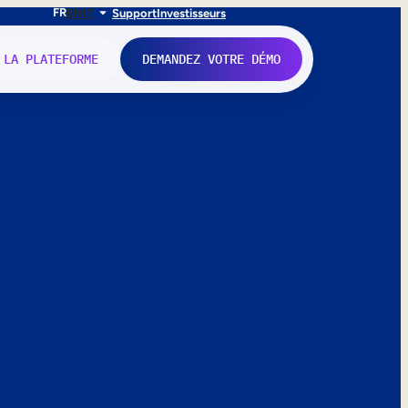
FR
EN
IT
Support
Investisseurs
 LA PLATEFORME
DEMANDEZ VOTRE DÉMO
nne.