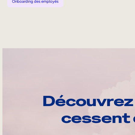
Onboarding des employés
Découvrez 
cessent 