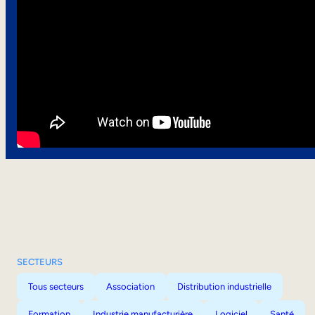
SECTEURS
Tous secteurs
Association
Distribution industrielle
Formation
Industrie manufacturière
Logiciel
Santé