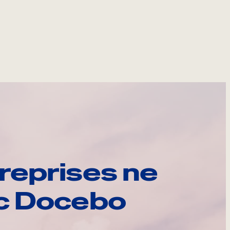
reprises ne
ec Docebo